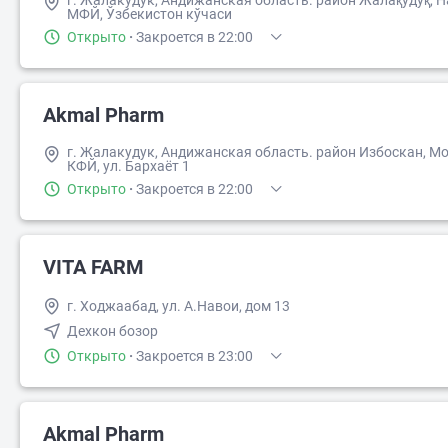
г. Жалакудук, Андижанская область. район Жалақудуқ, 
МФЙ, Ўзбекистон кўчаси
Открыто
·
Закроется в 22:00
Akmal Pharm
г. Жалакудук, Андижанская область. район Избоскан, М
КФЙ, ул. Бархаёт 1
Открыто
·
Закроется в 22:00
VITA FARM
г. Ходжаабад, ул. А.Навои, дом 13
Дехкон бозор
Открыто
·
Закроется в 23:00
Akmal Pharm