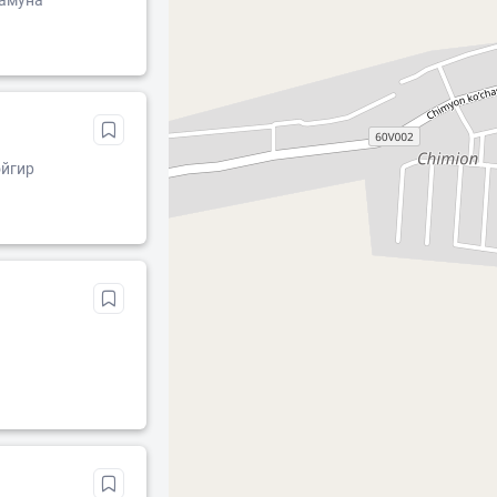
Намуна
ойгир