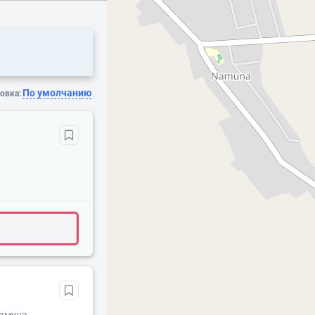
По умолчанию
овка: