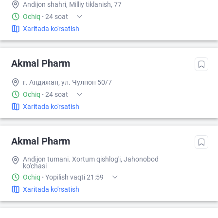
Andijon shahri, Milliy tiklanish, 77
Ochiq
·
24 soat
Xaritada ko'rsatish
Akmal Pharm
г. Андижан, ул. Чулпон 50/7
Ochiq
·
24 soat
Xaritada ko'rsatish
Akmal Pharm
Andijon tumani. Xortum qishlog'i, Jahonobod
ko'chasi
Ochiq
·
Yopilish vaqti 21:59
Xaritada ko'rsatish