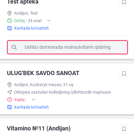
Test apteka
Andijon, Test
Ochiq
·
24 soat
Xaritada ko'rsatish
Ushbu dorixonada mahsulotlarni qidiring
ULUG'BEK SAVDO SANOAT
Andijon, Kusharyk massiv, 31-uy
Olimpiya zaxiralari kolledjining Qilichbozlik majmuasi
Yopiq
·
Xaritada ko'rsatish
Vitamino №11 (Andijan)