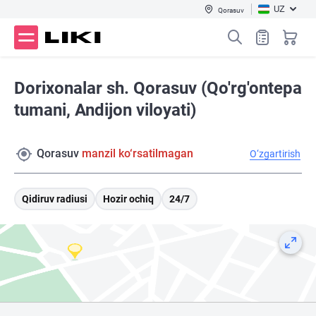
UZ
Qorasuv
Dorixonalar sh. Qorasuv (Qo'rg'ontepa
tumani, Andijon viloyati)
Qorasuv
manzil ko‘rsatilmagan
O‘zgartirish
Qidiruv radiusi
Hozir ochiq
24/7