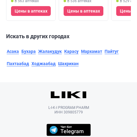
в 563 аптеках
в 536 аптеках
в 529 апт
Цены в аптеках
Цены в аптеках
Цены в 
Искать в других городах
Асака
Бухара
Жалакудук
Карасу
Мархамат
Пайтуг
Пахтаабад
Ходжаабад
Шахрихан
L-I-K-I PROGRAM PHARM
ИНН 309805779