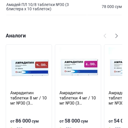
Амадей ПЛ 10/8 таблетки №30 (3
78 000 сум
блистера х 10 таблеток)
Аналоги
Амрадипин
Амрадипин
Амрадип
таблетки 8 мг / 10
таблетки 4 мг / 10
таблетки 
мг №30 (3
мг №30 (3
мг №30 (
блистера х 10
блистера х 10
блистера 
таблеток)
таблеток)
таблеток
86 000
58 000
54 00
от
сум
от
сум
от