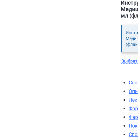
Инстр
Медици
мл (фл
Инстр
Медиц
(флак
Выбрать
Сос
Опи
Лек
Фар
Фар
Пок
Спо