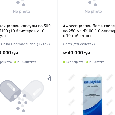
сициллин капсулы по 500
Амоксициллин Лафз табле
100 (10 блистеров x 10
по 250 мг №100 (10 блисте
ул)
х 10 таблеток)
 China Pharmaceutical (Китай)
Лафз (Узбекистан)
9 000
40 000
сум
от
сум
 рецепта
в 16 аптеках
Без рецепта
в 1 аптеке