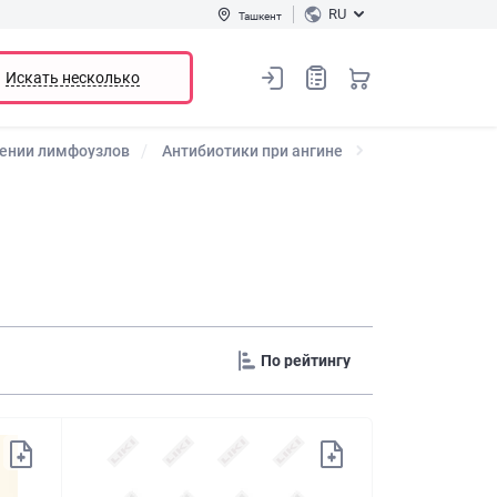
RU
Ташкент
Искать несколько
лении лимфоузлов
Антибиотики при ангине