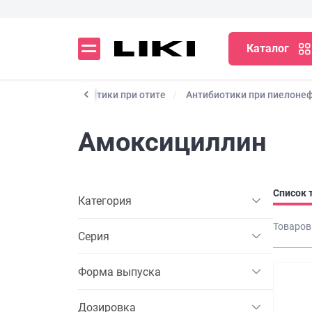
Каталог
инусите)
Антибиотики при отите
Антибиотики при пиелоне
Амоксициллин
Список 
Категория
Товаров
Серия
Форма выпуска
Дозировка