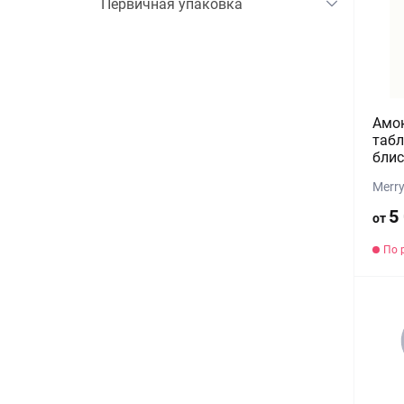
Первичная упаковка
Амок
табл
блис
Merr
5
от
По 