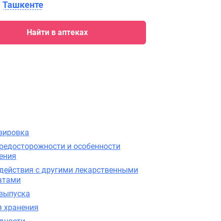
в
Ташкенте
Найти в аптеках
зировка
редосторожности и особенности
ения
действия с другими лекарственными
атами
выпуска
я хранения