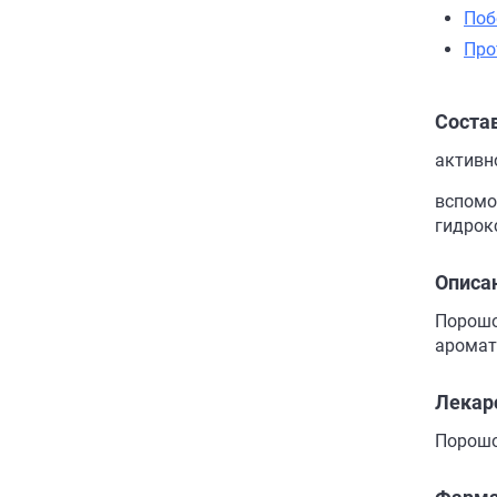
Поб
Про
Соста
активно
вспомо
гидрок
Описа
Порошо
аромат
Лекар
Порошо