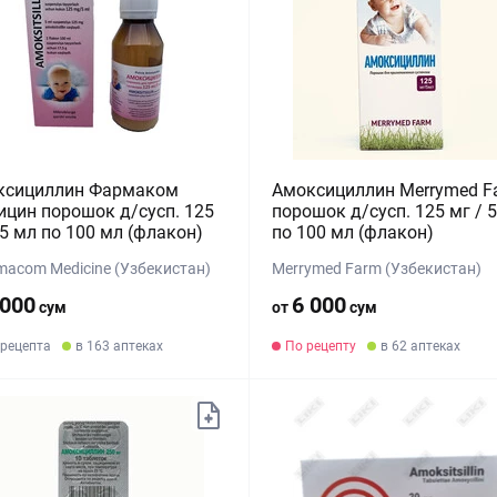
ксициллин Фармаком
Амоксициллин Merrymed F
цин порошок д/сусп. 125
порошок д/сусп. 125 мг / 
 5 мл по 100 мл (флакон)
по 100 мл (флакон)
macom Medicine (Узбекистан)
Merrymed Farm (Узбекистан)
 000
6 000
сум
от
сум
 рецепта
в 163 аптеках
По рецепту
в 62 аптеках