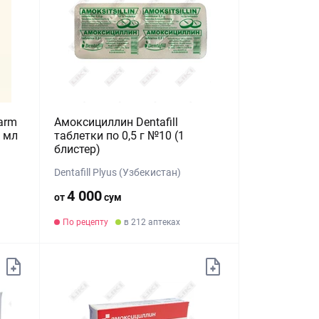
arm
Амоксициллин Dentafill
5 мл
таблетки по 0,5 г №10 (1
блистер)
Dentafill Plyus (Узбекистан)
4 000
от
сум
По рецепту
в 212 аптеках