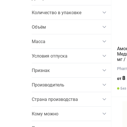
Количество в упаковке
Объём
Масса
Амо
Меди
Условия отпуска
мг /
Phar
Признак
8
от
Производитель
Без
Страна производства
Кому можно