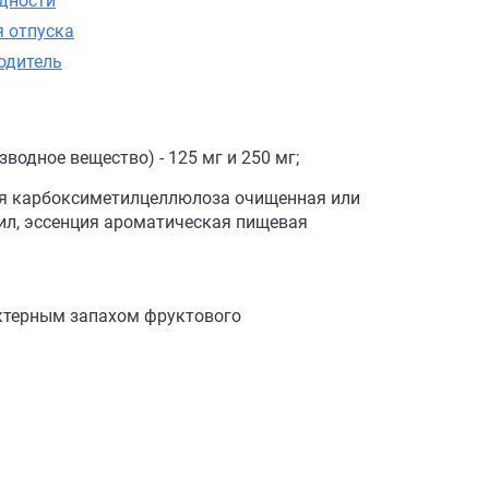
одности
я отпуска
одитель
водное вещество) - 125 мг и 250 мг;
рия карбоксиметилцеллюлоза очищенная или
ил, эссенция ароматическая пищевая
актерным запахом фруктового