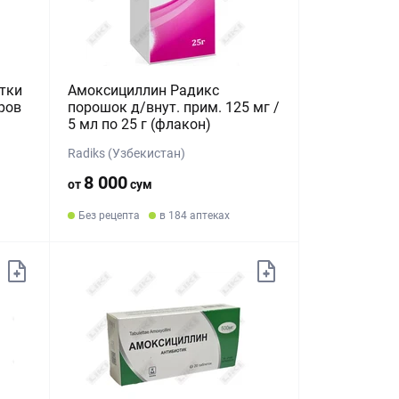
тки
Амоксициллин Радикс
ров
порошок д/внут. прим. 125 мг /
5 мл по 25 г (флакон)
Radiks (Узбекистан)
8 000
от
сум
Без рецепта
в 184 аптеках