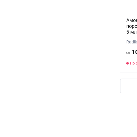
Амо
поро
5 мл
Radik
1
от
По 