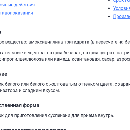
Срок г
очные действия
Услови
тивопоказания
Произв
в
е вещество: амоксициллина тригидрата (в пересчете на без
гательные вещества: натрия бензоат, натрия цитрат, нат
сипропилцеллюлоза или камедь ксантановая, сахар, аэрос
ние
к белого или белого с желтоватым оттенком цвета, с хар
изатора и сладким вкусом.
ственная форма
к для приготовления суспензии для приема внутрь.