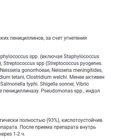
ких пенициллинов, за счет угнетения
hylococcus spp. (включая Staphylococcus
Streptococcus spp (Streptococcus pyogenes.
sseria gonorrhoeae, Neisseria meningitides,
ridium tetani, Clostridium welchi. Менее активен
Salmonella typhi. Shigella sonnei, Vibrio
 пенициллиназу. Pseudomonas spp., индол
тически полностью (93%), кислотоустойчив.
парата. После приема препарата внутрь
рез 1-2 ч.