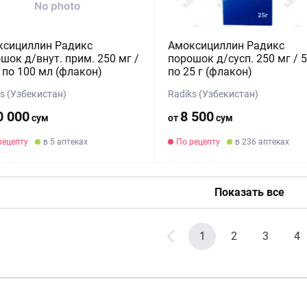
ксициллин Радикс
Амоксициллин Радикс
шок д/внут. прим. 250 мг /
порошок д/сусп. 250 мг / 
 по 100 мл (флакон)
по 25 г (флакон)
s (Узбекистан)
Radiks (Узбекистан)
0 000
8 500
сум
от
сум
рецепту
в 5 аптеках
По рецепту
в 236 аптеках
Показать все
1
2
3
4