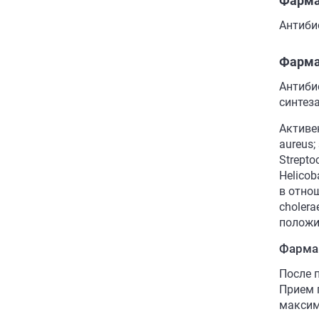
Фарма
Антибио
Фарма
Антиби
синтез
Активе
aureus;
Strepto
Helicob
в отноше
choler
положит
Фарма
После 
Прием 
максим