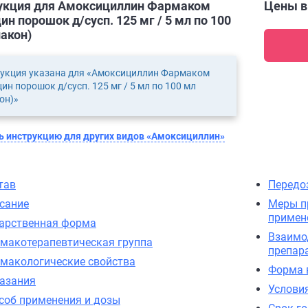
укция для Амоксициллин Фармаком
Цены 
н порошок д/сусп. 125 мг / 5 мл по 100
акон)
укция указана для «Амоксициллин Фармаком
ин порошок д/сусп. 125 мг / 5 мл по 100 мл
он)»
 инструкцию для других видов «Амоксициллин»
тав
Передо
сание
Меры п
примен
арственная форма
Взаимо
макотерапевтическая группа
препар
макологические свойства
Форма 
азания
Услови
соб применения и дозы