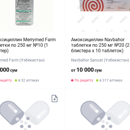
сициллин Merrymed Farm
Амоксициллин Navbahor
етки по 250 мг №10 (1
таблетки по 250 мг №20 (2
тер)
блистера х 10 таблеток)
ymed Farm (Узбекистан)
Navbahor Sanoat (Узбекистан)
 000
10 000
сум
от
сум
рецепту
в 52 аптеках
По рецепту
в 317 аптеках