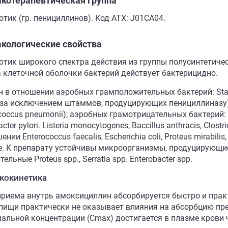
котерапевтическая группа
тик (гр. пенициллинов). Код АТХ: J01CA04.
кологические свойства
отик широкого спектра действия из группы полусинтетичес
а клеточной оболочки бактерий действует бактерицидно.
н в отношении аэробных грамположительных бактерий: Stap
 за исключением штаммов, продуцирующих пенициллиназу), 
coccus pneumonii); аэробных грамотрицательных бактерий: Nei
acter pylori. Listeria monocytogenes, Baccillus anthracis, Clost
нии Enterococcus faecalis, Escherichia coli, Proteus mirabilis, 
ae. К препарату устойчивы микроорганизмы, продуцирующие
ельные Proteus spp., Serratia spp. Enterobacter spp.
кокинетика
приема внутрь амоксициллин абсорбируется быстро и прак
пищи практически не оказывает влияния на абсорбцию пре
альной концентрации (Cmax) достигается в плазме крови че