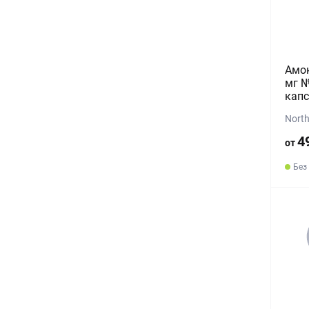
Амок
мг №
капс
North
4
от
Без