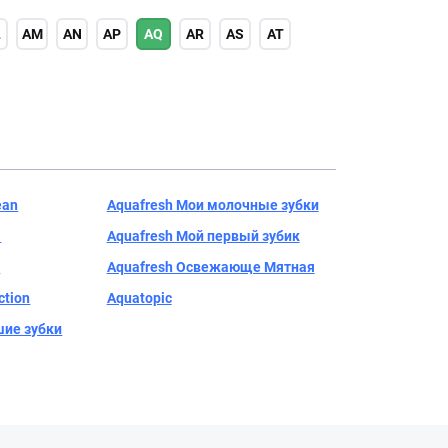
L
AM
AN
AP
AQ
AR
AS
AT
ean
Aquafresh Мои молочные зубки
l
Aquafresh Мой первый зубик
e
Aquafresh Освежающе Мятная
ction
Aquatopic
шие зубки