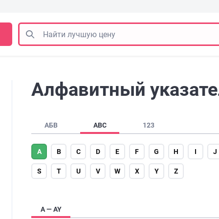
Алфавитный указател
АБВ
ABC
123
A
B
C
D
E
F
G
H
I
J
S
T
U
V
W
X
Y
Z
A — AY