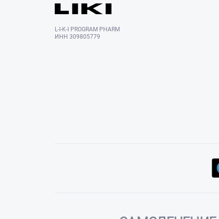
L-I-K-I PROGRAM PHARM
ИНН 309805779