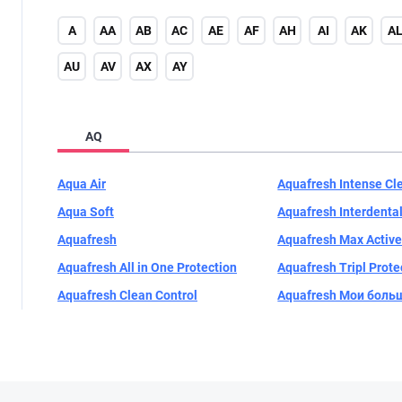
A
AA
AB
AC
AE
AF
AH
AI
AK
A
AU
AV
AX
AY
AQ
Aqua Air
Aquafresh Intense Cl
Aqua Soft
Aquafresh Interdenta
Aquafresh
Aquafresh Max Activ
Aquafresh All in One Protection
Aquafresh Tripl Prote
Aquafresh Clean Control
Aquafresh Мои боль