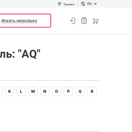
RU
Ташкент
Искать несколько
ь: "AQ"
K
L
M
N
O
P
Q
R