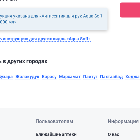
укция указана для «Антисептик для рук Aqua Soft
1000 мл»
 инструкцию для других видов «Aqua Soft»
 в других городах
Бухара
Жалакудук
Карасу
Мархамат
Пайтуг
Пахтаабад
Ходжа
Пользователям
Информация
Ближайшие аптеки
О нас