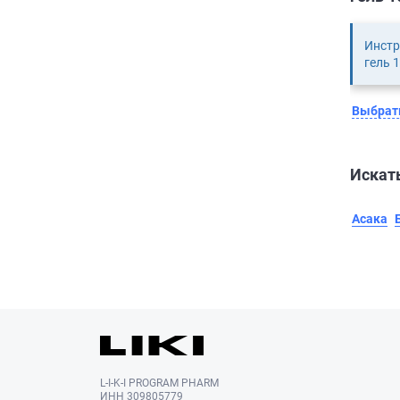
Инстр
гель 
Выбрать
Искать
Асака
L-I-K-I PROGRAM PHARM
ИНН 309805779