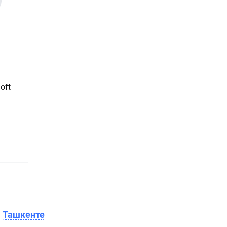
oft
в
Ташкенте