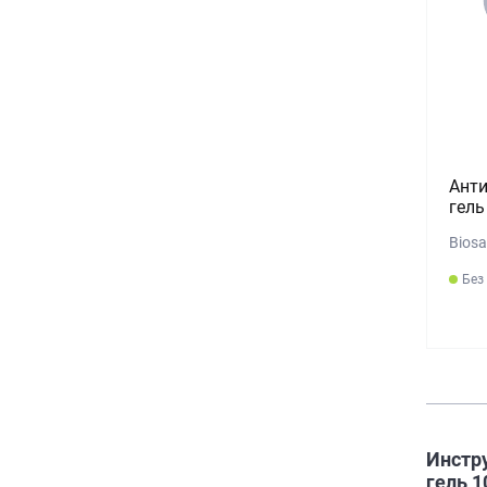
Анти
гель
Biosa
Без
Инстру
гель 1