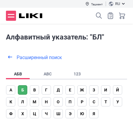
RU
Ташкент
Алфавитный указатель: "БЛ"
Расширенный поиск
АБВ
ABC
123
А
Б
В
Г
Д
Е
Ж
З
И
Й
К
Л
М
Н
О
П
Р
С
Т
У
Ф
Х
Ц
Ч
Ш
Э
Ю
Я