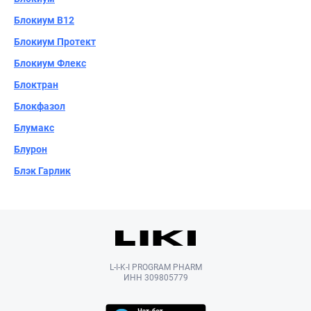
Блокиум B12
Блокиум Протект
Блокиум Флекс
Блоктран
Блокфазол
Блумакс
Блурон
Блэк Гарлик
L-I-K-I PROGRAM PHARM
ИНН 309805779