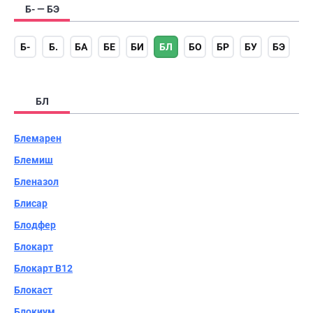
Б- — БЭ
Б-
Б.
БА
БЕ
БИ
БЛ
БО
БР
БУ
БЭ
БЛ
Блемарен
Блемиш
Бленазол
Блисар
Блодфер
Блокарт
Блокарт B12
Блокаст
Блокиум