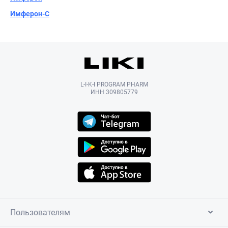
Имферон-С
L-I-K-I PROGRAM PHARM
ИНН 309805779
Пользователям