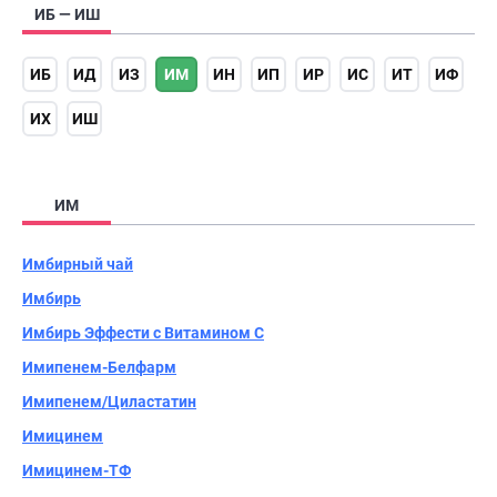
ИБ — ИШ
ИБ
ИД
ИЗ
ИМ
ИН
ИП
ИР
ИС
ИТ
ИФ
ИХ
ИШ
ИМ
Имбирный чай
Имбирь
Имбирь Эффести с Витамином C
Имипенем-Белфарм
Имипенем/Циластатин
Имицинем
Имицинем-ТФ