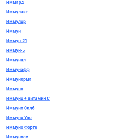
Иммард
Иммулакт
Иммулор
Иммун
Иммун-21
Иммун-5
Иммунал
Иммунафф
Иммунерма
Иммуно
Иммуно + Витамин С
Иммуно Салб
Иммуно Уно
Иммуно Форте
Иммуноас