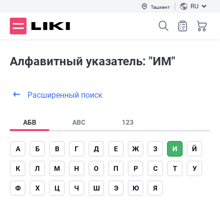
RU
Ташкент
Алфавитный указатель: "ИМ"
Расширенный поиск
АБВ
ABC
123
А
Б
В
Г
Д
Е
Ж
З
И
Й
К
Л
М
Н
О
П
Р
С
Т
У
Ф
Х
Ц
Ч
Ш
Э
Ю
Я