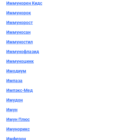
Иммунорен Кидс
Иммунорок
Иммунорост
Иммуносан
Иммуностил
Иммунофлазид
Иммуноцинк
Имодиум
Импаза
Импэкс-Мед
Имудон
Имун
Имун Плюс
Имунорикс
Имферон