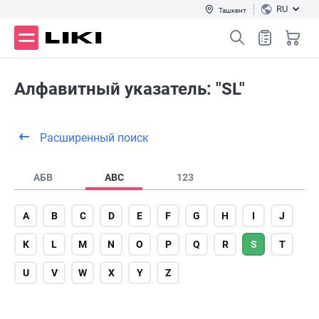
RU
Ташкент
Алфавитный указатель: "SL"
Расширенный поиск
АБВ
ABC
123
A
B
C
D
E
F
G
H
I
J
K
L
M
N
O
P
Q
R
S
T
U
V
W
X
Y
Z