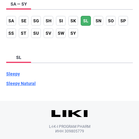
SA — SY
SA
SE
SG
SH
SI
SK
SL
SN
SO
SP
SS
ST
SU
SV
SW
SY
SL
Sleepy
Sleepy Natural
L-I-K-I PROGRAM PHARM
ИНН 309805779