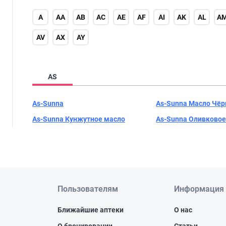
A
AA
AB
AC
AE
AF
AI
AK
AL
A
AV
AX
AY
AS
As-Sunna
As-Sunna Масло Чёр
As-Sunna Кунжутное масло
As-Sunna Оливковое
Пользователям
Информация
Ближайшие аптеки
О нас