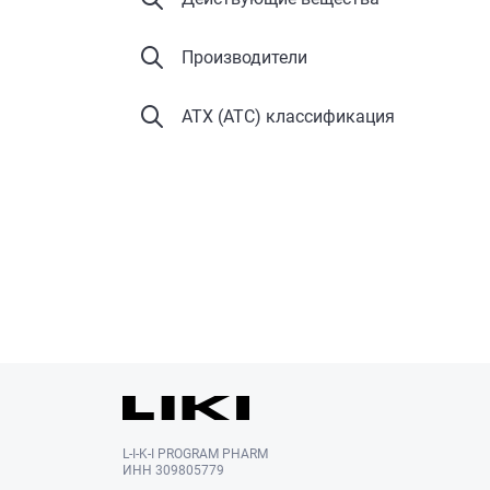
Производители
АТХ (ATC) классификация
L-I-K-I PROGRAM PHARM
ИНН 309805779