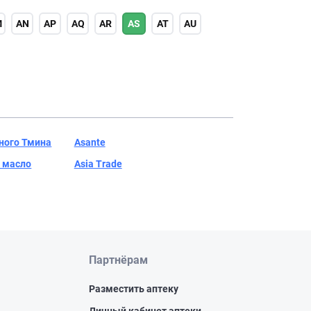
M
AN
AP
AQ
AR
AS
AT
AU
ного Тмина
Asante
 масло
Asia Trade
Партнёрам
Разместить аптеку