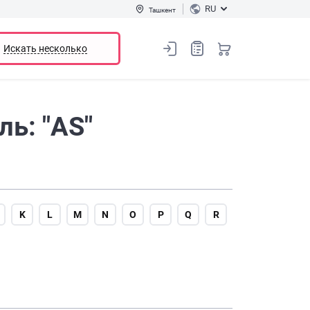
RU
Ташкент
Искать несколько
ь: "AS"
K
L
M
N
O
P
Q
R