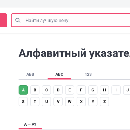
Алфавитный указател
АБВ
ABC
123
A
B
C
D
E
F
G
H
I
J
S
T
U
V
W
X
Y
Z
A — AY