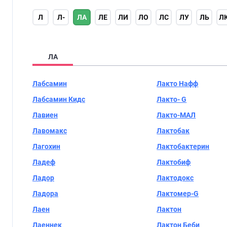
Л
Л-
ЛА
ЛЕ
ЛИ
ЛО
ЛС
ЛУ
ЛЬ
Л
ЛА
Лабсамин
Лакто Нафф
Лабсамин Кидс
Лакто- G
Лавиен
Лакто-МАЛ
Лавомакс
Лактобак
Лагохин
Лактобактерин
Ладеф
Лактобиф
Ладор
Лактодокс
Ладора
Лактомер-G
Лаен
Лактон
Лаеннек
Лактон Беби