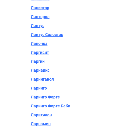
Ланистор
Ланторол
Лантус
Лантус Солостар
Лапочка
Ларгивит
Ларгин
Ларивикс
Ларинганол
Ларинго
Ларинго Форте
Ларинго Форте Беби
Ларитилен
Ларнамин