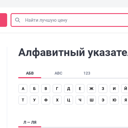
Алфавитный указател
АБВ
ABC
123
А
Б
В
Г
Д
Е
Ж
З
И
Й
Т
У
Ф
Х
Ц
Ч
Ш
Э
Ю
Я
Л — ЛЯ