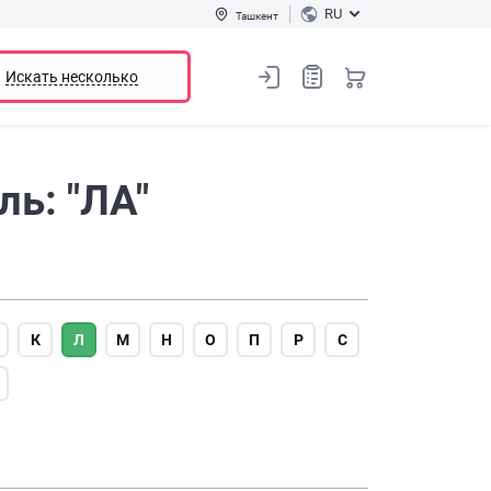
RU
Ташкент
Искать несколько
ь: "ЛА"
К
Л
М
Н
О
П
Р
С