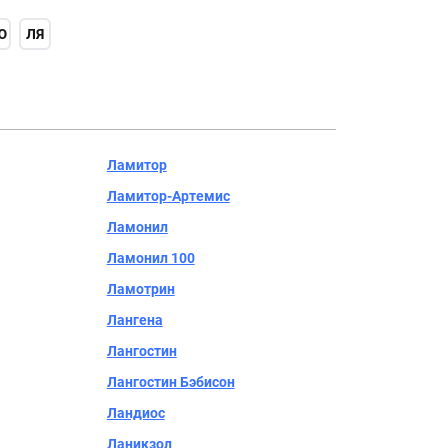
Ю
ЛЯ
Ламитор
Ламитор-Артемис
Ламонил
Ламонил 100
Ламотрин
Лангена
Лангостин
Лангостин Бэбисон
Ландиос
Ланикзол