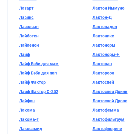
Лазарт
Лактон Иммуно
Лазикс
Лактон-Д
Лазолван
Лактонадол
Лайботен
Лактоникс
Лайленон
Лактонорм
Лайф
Лактонорм-Н
Лайф Бэби для мам
Лакторан
Лайф Бэби для пап
Лактореол
Лайф Фактор
Лактоспей
Лайф Фактор O-252
Лактоспей Дринк
Лайфон
Лактоспей Дропс
Лакома
Лактофемма
Лакома-Т
Лактофильтрум
Лакосамид
Лактофлорене