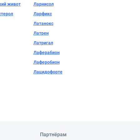
кий живот
Ларнисол
стерол
Ларфикс
Латанокс
Латрен
Латригал
Лаферабион
Лаферобион
Лацидофорте
Партнёрам