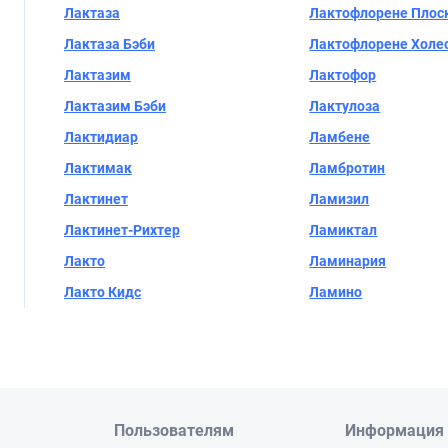
Лактаза
Лактофлорене Плос
Лактаза Бэби
Лактофлорене Холе
Лактазим
Лактофор
Лактазим Бэби
Лактулоза
Лактидиар
Ламбене
Лактимак
Ламбротин
Лактинет
Ламизил
Лактинет-Рихтер
Ламиктал
Лакто
Ламинария
Лакто Кидс
Ламино
Пользователям
Информация