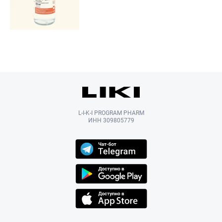
L-I-K-I PROGRAM PHARM
ИНН 309805779