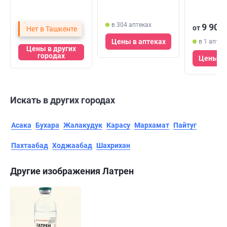
таблеток)
№10 (амп
в 304 аптеках
9 900
от
Нет в Ташкенте
Цены в аптеках
в 1 аптек
Цены в других
городах
Цены в 
Искать в других городах
Асака
Бухара
Жалакудук
Карасу
Мархамат
Пайтуг
Пахтаабад
Ходжаабад
Шахрихан
Другие изображения Латрен