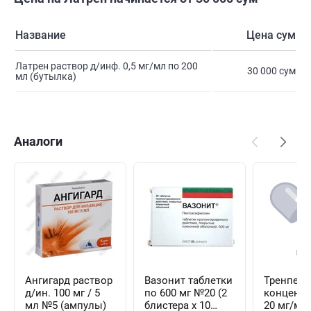
Название
Цена сум
Латрен раствор д/инф. 0,5 мг/мл по 200
30 000 сум
мл (бутылка)
Аналоги
Ангигард раствор
Вазонит таблетки
Тренпент
д/ин. 100 мг / 5
по 600 мг №20 (2
концентр
мл №5 (ампулы)
блистера х 10
20 мг/мл