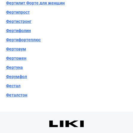
Фертилит Форте для женщин
Фертипрост
Фертистронг
Фертифолин
Фертифортеплюс
Фертовум
Фертомен
Фертуна
Ферумфол
Фестал
Феталстон