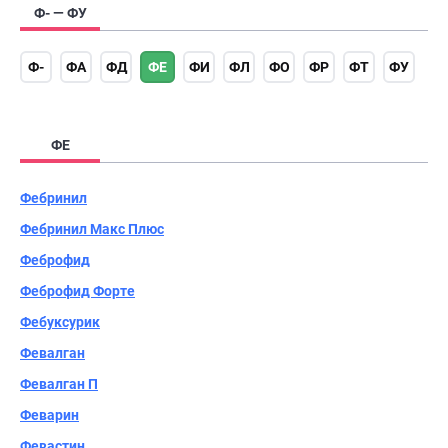
Ф- — ФУ
Ф-
ФА
ФД
ФЕ
ФИ
ФЛ
ФО
ФР
ФТ
ФУ
ФЕ
Фебринил
Фебринил Макс Плюс
Феброфид
Феброфид Форте
Фебуксурик
Февалган
Февалган П
Феварин
Февастин