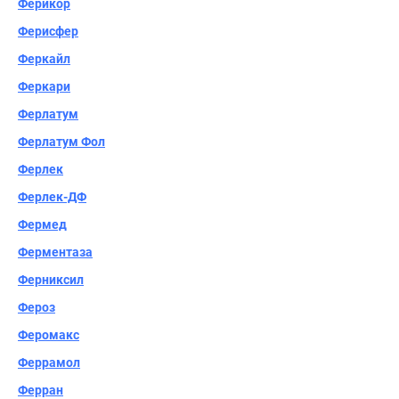
Ферикор
Ферисфер
Феркайл
Феркари
Ферлатум
Ферлатум Фол
Ферлек
Ферлек-ДФ
Фермед
Ферментаза
Ферниксил
Фероз
Феромакс
Феррамол
Ферран