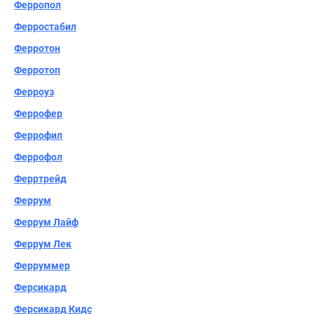
Ферропол
Ферростабил
Ферротон
Ферротоп
Ферроуз
Феррофер
Феррофил
Феррофол
Ферртрейд
Феррум
Феррум Лайф
Феррум Лек
Ферруммер
Ферсикард
Ферсикард Кидс