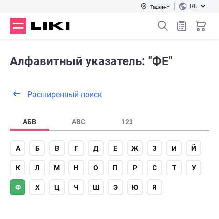
RU
Ташкент
Алфавитный указатель: "ФЕ"
Расширенный поиск
АБВ
ABC
123
А
Б
В
Г
Д
Е
Ж
З
И
Й
К
Л
М
Н
О
П
Р
С
Т
У
Ф
Х
Ц
Ч
Ш
Э
Ю
Я