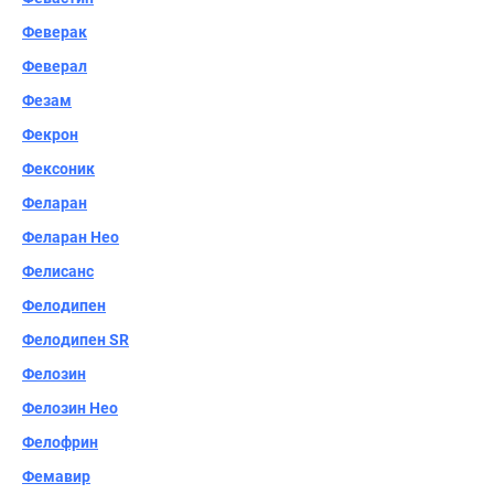
Феверак
Феверал
Фезам
Фекрон
Фексоник
Феларан
Феларан Нео
Фелисанс
Фелодипен
Фелодипен SR
Фелозин
Фелозин Нео
Фелофрин
Фемавир