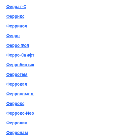
Феррат-С
Феррикс
Ферринол
Ферро
Ферро Фол
Ферро-Свифт
Ферробиотик
Феррогем
Феррокал
Феррокомед
Феррокс
Феррокс-Neo
Ферролик
Ферронам