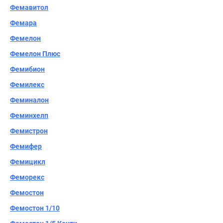
Фемавитол
Фемара
Фемелон
Фемелон Плюс
Фемибион
Фемилекс
Феминалон
Феминхелп
Фемистрон
Фемифер
Фемицикл
Феморекс
Фемостон
Фемостон 1/10