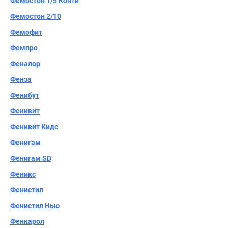
Фемостон 1/5 Конти
Фемостон 2/10
Фемофит
Фемпро
Феналор
Фенза
Фенибут
Фенивит
Фенивит Кидс
Фенигам
Фенигам SD
Феникс
Фенистил
Фенистил Нью
Фенкарол