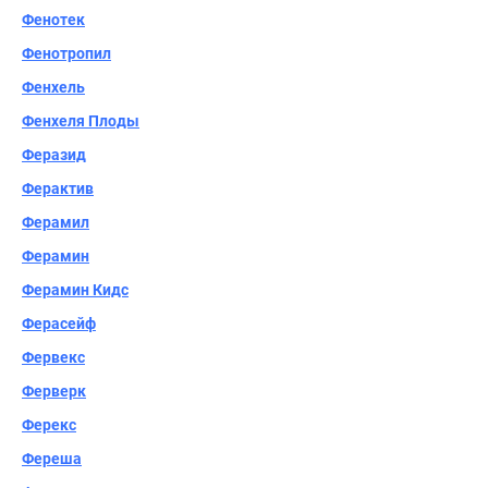
Фенотек
Фенотропил
Фенхель
Фенхеля Плоды
Феразид
Ферактив
Ферамил
Ферамин
Ферамин Кидс
Ферасейф
Фервекс
Ферверк
Ферекс
Фереша