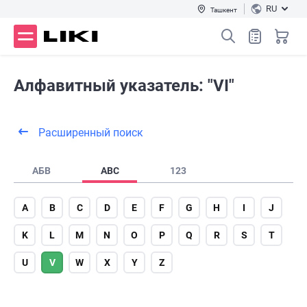
RU
Ташкент
Алфавитный указатель: "VI"
Расширенный поиск
АБВ
ABC
123
A
B
C
D
E
F
G
H
I
J
K
L
M
N
O
P
Q
R
S
T
U
V
W
X
Y
Z