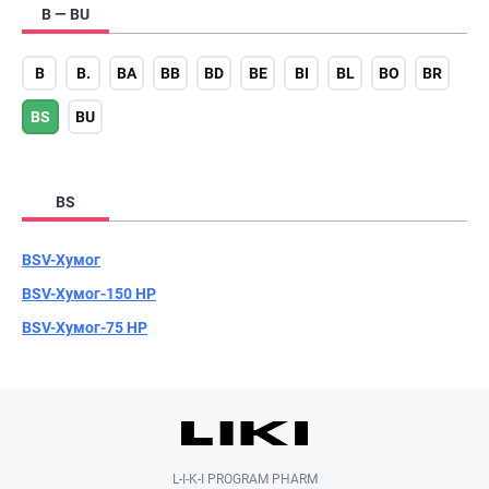
B — BU
B
B.
BA
BB
BD
BE
BI
BL
BO
BR
BS
BU
BS
BSV-Хумог
BSV-Хумог-150 HP
BSV-Хумог-75 HP
L-I-K-I PROGRAM PHARM