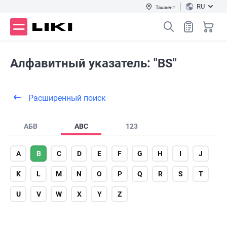
RU
Ташкент
Алфавитный указатель: "BS"
Расширенный поиск
АБВ
ABC
123
A
B
C
D
E
F
G
H
I
J
K
L
M
N
O
P
Q
R
S
T
U
V
W
X
Y
Z