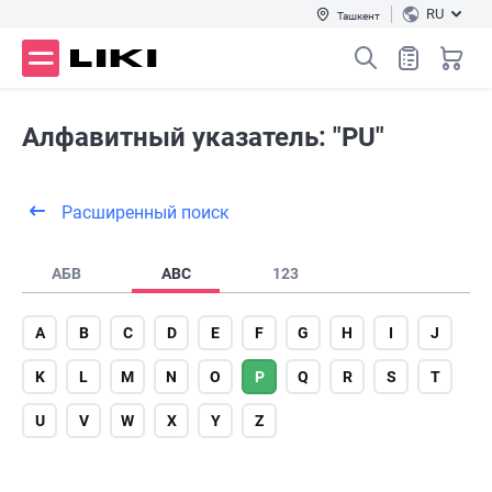
RU
Ташкент
Алфавитный указатель: "PU"
Расширенный поиск
АБВ
ABC
123
A
B
C
D
E
F
G
H
I
J
K
L
M
N
O
P
Q
R
S
T
U
V
W
X
Y
Z