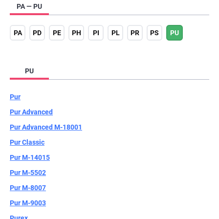
PA — PU
PA
PD
PE
PH
PI
PL
PR
PS
PU
PU
Pur
Pur Advanced
Pur Advanced М-18001
Pur Classic
Pur М-14015
Pur М-5502
Pur М-8007
Pur М-9003
Purex