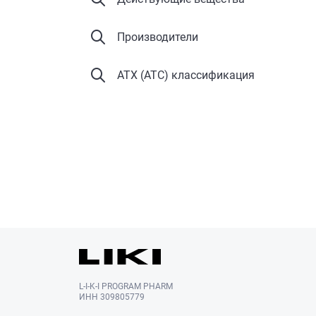
Производители
АТХ (ATC) классификация
L-I-K-I PROGRAM PHARM
ИНН 309805779