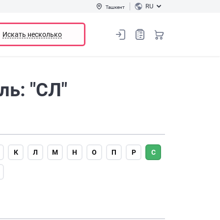
RU
Ташкент
Искать несколько
ь: "СЛ"
К
Л
М
Н
О
П
Р
С