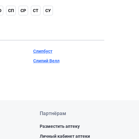
О
СП
СР
СТ
СУ
Слипбуст
Слипий Велл
Партнёрам
Разместить аптеку
Личный кабинет аптеки