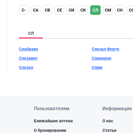
С-
СА
СВ
СЕ
СИ
СК
СЛ
СМ
СН
С
СЛ
Слабизин
Слезол Форте
Слезавит
Слидерон
Слезол
Слим
Пользователям
Информация
Ближайшие аптеки
О нас
О бронировании
Статьи