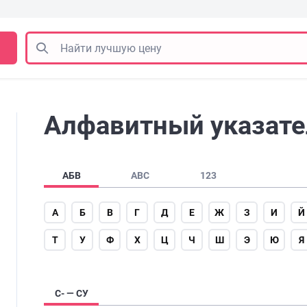
Алфавитный указател
АБВ
ABC
123
А
Б
В
Г
Д
Е
Ж
З
И
Й
Т
У
Ф
Х
Ц
Ч
Ш
Э
Ю
Я
С- — СУ