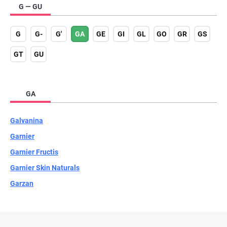
G — GU
G
G-
G'
GA
GE
GI
GL
GO
GR
GS
GT
GU
GA
Galvanina
Garnier
Garnier Fructis
Garnier Skin Naturals
Garzan