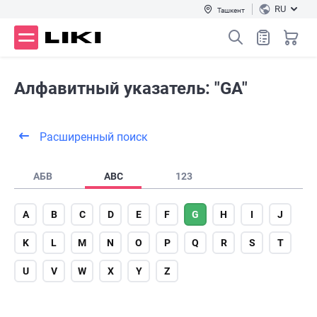
RU
Ташкент
Алфавитный указатель: "GA"
Расширенный поиск
АБВ
ABC
123
A
B
C
D
E
F
G
H
I
J
K
L
M
N
O
P
Q
R
S
T
U
V
W
X
Y
Z