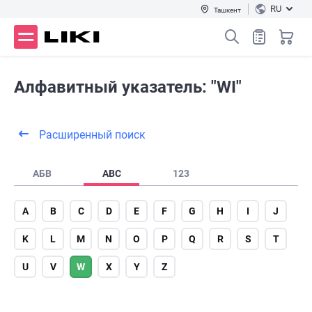
RU
Ташкент
Алфавитный указатель: "WI"
Расширенный поиск
АБВ
ABC
123
A
B
C
D
E
F
G
H
I
J
K
L
M
N
O
P
Q
R
S
T
U
V
W
X
Y
Z