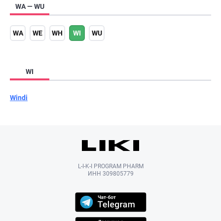
WA — WU
WA
WE
WH
WI
WU
WI
Windi
L-I-K-I PROGRAM PHARM
ИНН 309805779