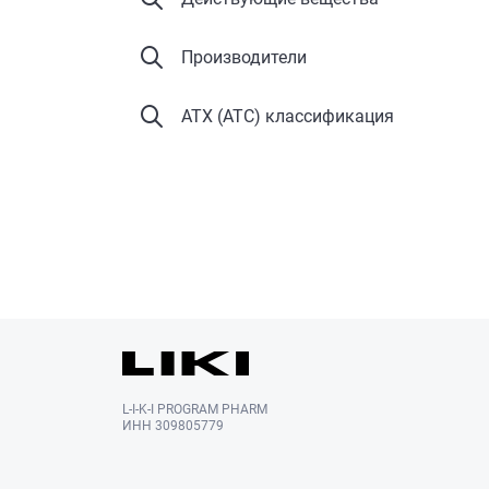
Производители
АТХ (ATC) классификация
L-I-K-I PROGRAM PHARM
ИНН 309805779