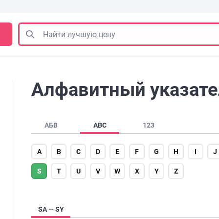
Алфавитный указател
АБВ
ABC
123
A
B
C
D
E
F
G
H
I
J
S
T
U
V
W
X
Y
Z
SA — SY