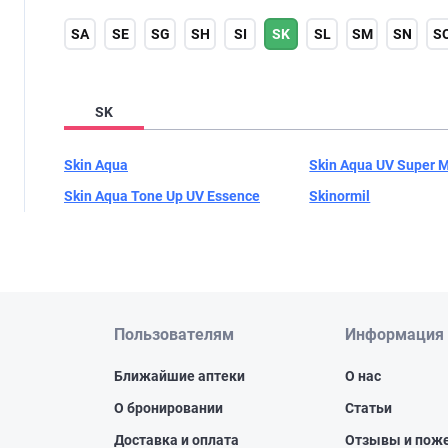
SA
SE
SG
SH
SI
SK
SL
SM
SN
S
SK
Skin Aqua
Skin Aqua UV Super M
Skin Aqua Tone Up UV Essence
Skinormil
Пользователям
Информация
Ближайшие аптеки
О нас
О бронировании
Статьи
Доставка и оплата
Отзывы и пож