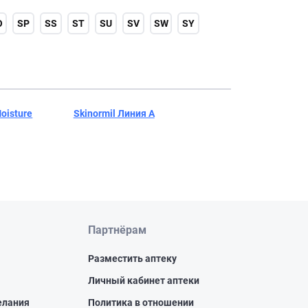
O
SP
SS
ST
SU
SV
SW
SY
oisture
Skinormil Линия А
Партнёрам
Разместить аптеку
Личный кабинет аптеки
елания
Политика в отношении