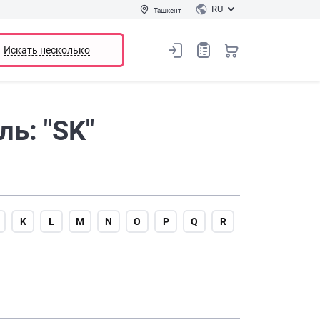
RU
Ташкент
Искать несколько
ь: "SK"
K
L
M
N
O
P
Q
R