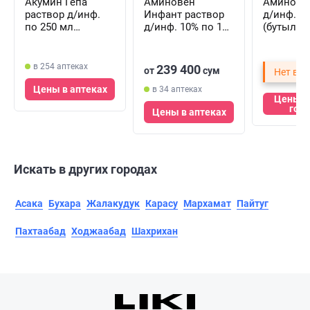
Акумин Гепа
Аминовен
Аминол р
раствор д/инф.
Инфант раствор
д/инф. п
по 250 мл
д/инф. 10% по 100
(бутылка
(флакон)
мл №10
(флаконы)
в 254 аптеках
239 400
от
сум
Нет в Т
Цены в аптеках
в 34 аптеках
Цены в
гор
Цены в аптеках
Искать в других городах
Асака
Бухара
Жалакудук
Карасу
Мархамат
Пайтуг
Пахтаабад
Ходжаабад
Шахрихан