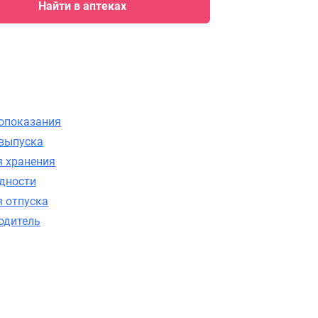
Найти в аптеках
опоказания
выпуска
я хранения
одности
я отпуска
одитель