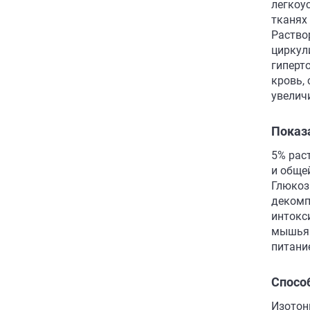
легкоу
тканях
Раство
циркул
гиперт
кровь,
увелич
Показ
5% рас
и обще
Глюкоз
декомп
интокс
мышьяк
питани
Спосо
Изотон