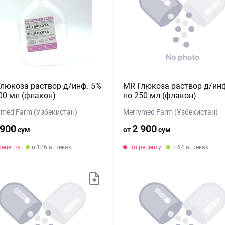
люкоза раствор д/инф. 5%
MR Глюкоза раствор д/инф
00 мл (флакон)
по 250 мл (флакон)
ymed Farm (Узбекистан)
Merrymed Farm (Узбекистан)
 900
2 900
сум
от
сум
рецепту
в 126 аптеках
По рецепту
в 64 аптеках