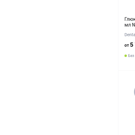
Глюк
мл 
Denta
5
от
Без