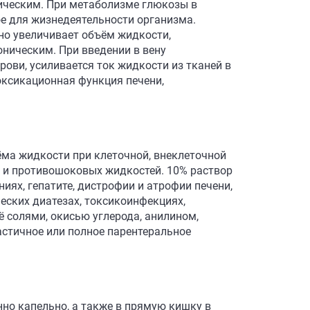
ическим. При метаболизме глюкозы в
ое для жизнедеятельности организма.
но увеличивает объём жидкости,
оническим. При введении в вену
ови, усиливается ток жидкости из тканей в
оксикационная функция печени,
ма жидкости при клеточной, внеклеточной
 и противошоковых жидкостей. 10% раствор
ях, гепатите, дистрофии и атрофии печени,
еских диатезах, токсикоинфекциях,
ё солями, окисью углерода, анилином,
астичное или полное парентеральное
но капельно, а также в прямую кишку в