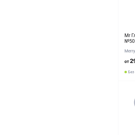
Mr Г
№50 
Merr
2
от
Без