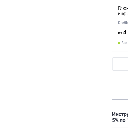
Глюк
инф.
Radik
4
от
Без
Инстр
5% по 