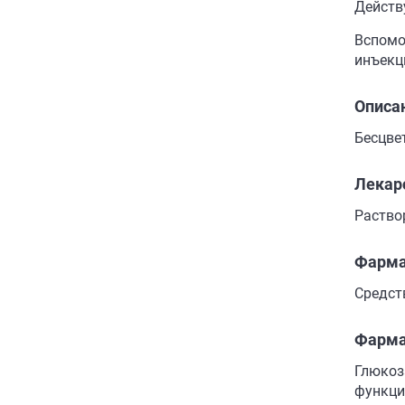
Действ
Вспомо
инъекц
Описа
Бесцве
Лекар
Раствор
Фарма
Средст
Фарма
Глюкоз
функци