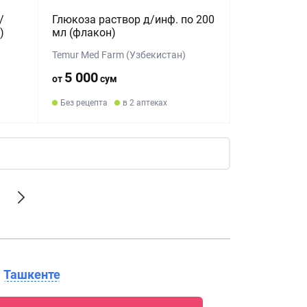
/
Глюкоза раствор д/инф. по 200
)
мл (флакон)
Temur Med Farm (Узбекистан)
5 000
от
сум
Без рецепта
в 2 аптеках
в
Ташкенте