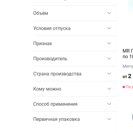
Объём
Условия отпуска
Признак
MR Г
по 1
Производитель
Merr
Страна производства
2
от
По 
Кому можно
Способ применения
Первичная упаковка