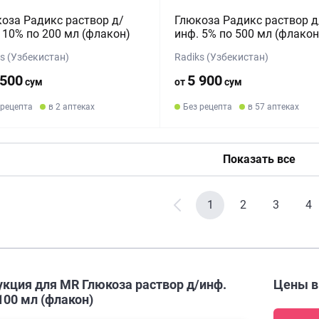
оза Радикс раствор д/
Глюкоза Радикс раствор д
 10% по 200 мл (флакон)
инф. 5% по 500 мл (флакон
s (Узбекистан)
Radiks (Узбекистан)
 500
5 900
сум
от
сум
 рецепта
в 2 аптеках
Без рецепта
в 57 аптеках
Показать все
1
2
3
4
укция для MR Глюкоза раствор д/инф.
Цены 
100 мл (флакон)