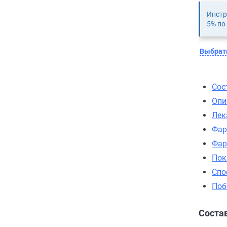
Инстр
5% по
Выбрать
Сос
Опи
Лек
Фар
Фар
Пок
Спо
Поб
Соста