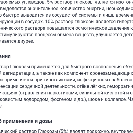
свояемых углеводов. 5% раствор глюкозы является изотон
 выделяется значительное количество энергии, необходим
р быстро выводится из сосудистой системы и лишь времен
ирующий в сосудах. 10% раствор глюкозы является гиперт
онического раствора повышается осмотическое давление кр
 стимулируются процессы обмена веществ, улучшается дет
ивается диурез.
ания
твор Глюкозы применяется для быстрого восполнения объё
й дегидратации, а также как компонент кровезамещающих
ы применяется при гипогликемии, инфекционных заболевани
енсации сердечной деятельности, отёке лёгких, геморрагич
икациях (отравления наркотиками, синильной кислотой и е
овистым водородом, фосгеном и др.), шоке и коллапсе. Ч
е.
б применения и дозы
ический раствор Глюкозы (5%) вводят подкожно, внутривен