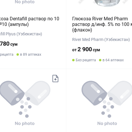
оза Dentafill раствор по 10
Глюкоза River Med Pharm
№10 (ампулы)
раствор д/инф. 5% по 100 
(флакон)
fill Plyus (Узбекистан)
River Med Pharm (Узбекистан)
 780
сум
2 900
от
сум
 рецепта
в 89 аптеках
Без рецепта
в 64 аптеках