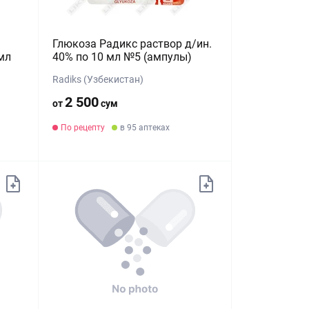
Глюкоза Радикс раствор д/ин.
мл
40% по 10 мл №5 (ампулы)
Radiks (Узбекистан)
2 500
от
сум
По рецепту
в 95 аптеках