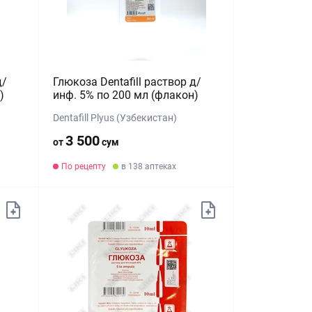
д/
Глюкоза Dentafill раствор д/
)
инф. 5% по 200 мл (флакон)
Dentafill Plyus (Узбекистан)
3 500
от
сум
По рецепту
в 138 аптеках