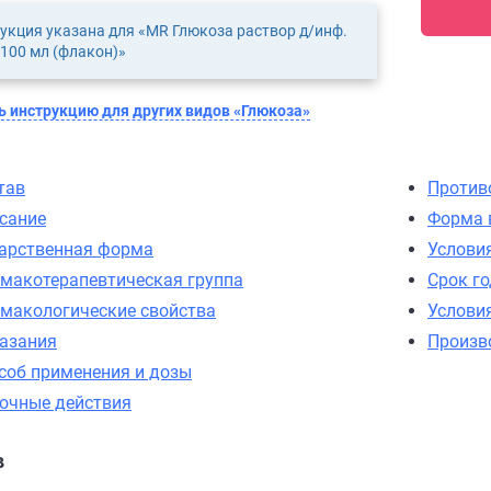
укция указана для «MR Глюкоза раствор д/инф.
 100 мл (флакон)»
 инструкцию для других видов «Глюкоза»
тав
Против
сание
Форма 
арственная форма
Услови
макотерапевтическая группа
Срок г
макологические свойства
Услови
азания
Произв
соб применения и дозы
очные действия
в