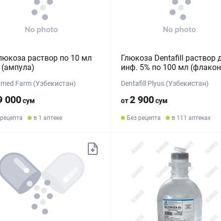
люкоза раствор по 10 мл
Глюкоза Dentafill раствор 
(ампула)
инф. 5% по 100 мл (флакон
ymed Farm (Узбекистан)
Dentafill Plyus (Узбекистан)
9 000
2 900
сум
от
сум
 рецепта
в 1 аптеке
Без рецепта
в 111 аптеках