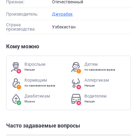
Признак:
Отечественный
Производитель:
Джурабек
Страна
Узбекистан
производства:
Кому можно
Взрослым
Детям
Нельзя
по назначению врача
Кормящим
Аллергикам
по назначению врача
Нельзя
Диабетикам
Водителям
Можно
Нельзя
Часто задаваемые вопросы