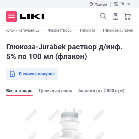
RU
Ташкент
Уколы и капельницы
Физрастворы
Глюкоза
Глюкоза-Jurabek
Глюкоза-Jurabek раствор д/инф.
5% по 100 мл (флакон)
В список покупок
Все о товаре
Цены в аптеках
Аналоги (от 2 500 сум)