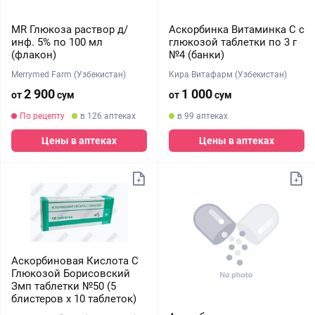
MR Глюкоза раствор д/
Аскорбинка Витаминка C с
инф. 5% по 100 мл
глюкозой таблетки по 3 г
(флакон)
№4 (банки)
Merrymed Farm (Узбекистан)
Кира Витафарм (Узбекистан)
2 900
1 000
от
сум
от
сум
По рецепту
в 126 аптеках
в 99 аптеках
Цены в аптеках
Цены в аптеках
Аскорбиновая Кислота С
Глюкозой Борисовский
Змп таблетки №50 (5
блистеров х 10 таблеток)