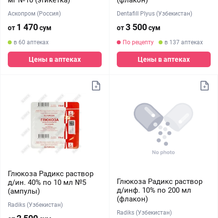
мг №10 (этикетка)
(флакон)
Аскопром (Россия)
Dentafill Plyus (Узбекистан)
1 470
3 500
от
сум
от
сум
в 60 аптеках
По рецепту
в 137 аптеках
Цены в аптеках
Цены в аптеках
Глюкоза Радикс раствор
Глюкоза Радикс раствор
д/ин. 40% по 10 мл №5
д/инф. 10% по 200 мл
(ампулы)
(флакон)
Radiks (Узбекистан)
Radiks (Узбекистан)