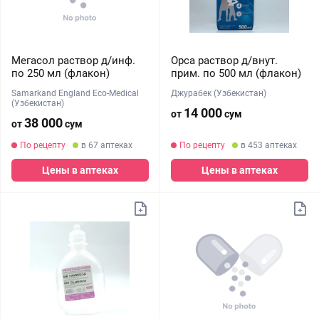
Мегасол раствор д/инф.
Орса раствор д/внут.
по 250 мл (флакон)
прим. по 500 мл (флакон)
Samarkand England Eco-Medical
Джурабек (Узбекистан)
(Узбекистан)
14 000
от
сум
38 000
от
сум
По рецепту
в 67 аптеках
По рецепту
в 453 аптеках
Цены в аптеках
Цены в аптеках