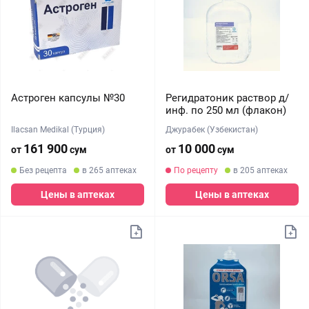
Астроген капсулы №30
Регидратоник раствор д/
инф. по 250 мл (флакон)
Ilacsan Medikal (Турция)
Джурабек (Узбекистан)
161 900
10 000
от
сум
от
сум
Без рецепта
в 265 аптеках
По рецепту
в 205 аптеках
Цены в аптеках
Цены в аптеках