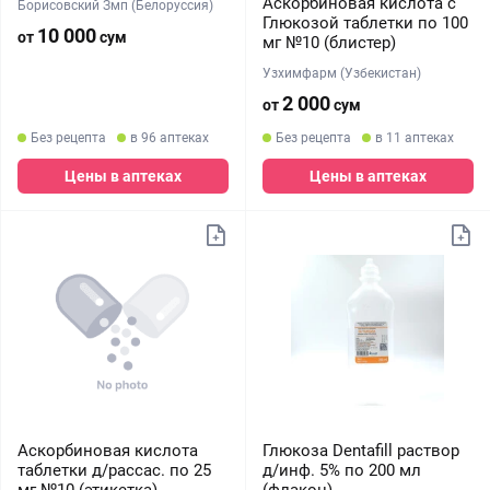
Аскорбиновая кислота с
Борисовский Змп (Белоруссия)
Глюкозой таблетки по 100
10 000
от
сум
мг №10 (блистер)
Узхимфарм (Узбекистан)
2 000
от
сум
Без рецепта
в 96 аптеках
Без рецепта
в 11 аптеках
Цены в аптеках
Цены в аптеках
Аскорбиновая кислота
Глюкоза Dentafill раствор
таблетки д/рассас. по 25
д/инф. 5% по 200 мл