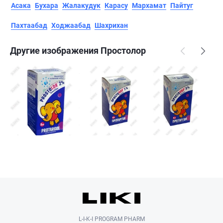
Асака
Бухара
Жалакудук
Карасу
Мархамат
Пайтуг
Пахтаабад
Ходжаабад
Шахрихан
Другие изображения Простолор
L-I-K-I PROGRAM PHARM