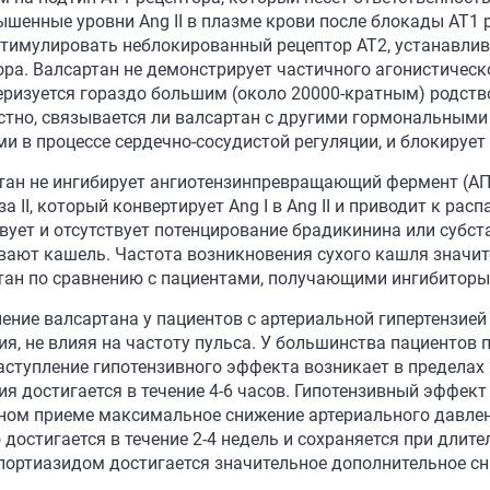
овышенные уровни Ang II в плазме крови после блокады AT1
стимулировать неблокированный рецептор AT2, устанавл
ора. Валсартан не демонстрирует частичного агонистическ
еризуется гораздо большим (около 20000-кратным) родство
стно, связывается ли валсартан с другими гормональным
и в процессе сердечно-сосудистой регуляции, и блокирует 
тан не ингибирует ангиотензинпревращающий фермент (АП
а II, который конвертирует Ang I в Ang II и приводит к р
твует и отсутствует потенцирование брадикинина или субст
ывают кашель. Частота возникновения сухого кашля значи
тан по сравнению с пациентами, получающими ингибиторы
ение валсартана у пациентов с артериальной гипертензие
ия, не влияя на частоту пульса. У большинства пациентов
аступление гипотензивного эффекта возникает в пределах 
ия достигается в течение 4-6 часов. Гипотензивный эффект
ном приеме максимальное снижение артериального давлен
 достигается в течение 2-4 недель и сохраняется при длит
лортиазидом достигается значительное дополнительное сн