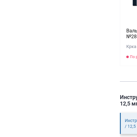
Валь
№28 
Крка
По 
Инстру
12,5 м
Инстр
/ 12,5