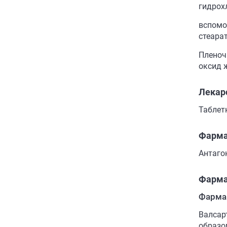
гидрох
вспомо
стеара
Пленочн
оксид 
Лекар
Таблет
Фарма
Антагон
Фарма
Фарма
Валсарт
образом