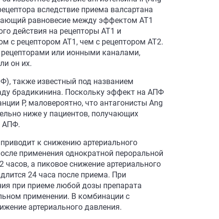
 рецептора вследствие приема валсартана
ивающий равновесие между эффектом AT1
ого действия на рецепторы AT1 и
м с рецептором AT1, чем с рецептором AT2.
и рецепторами или ионными каналами,
ли он их.
Ф), также известный под названием
аспаду брадикинина. Поскольку эффект на АПФ
анции P, маловероятно, что антагонисты Ang
тельно ниже у пациентов, получающих
 АПФ.
й приводит к снижению артериального
 после применения однократной пероральной
2 часов, а пиковое снижение артериального
 длится 24 часа после приема. При
ия при приеме любой дозы препарата
ельном применении. В комбинации с
ижение артериального давления.