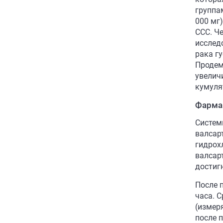
группа
000 мг)
ССС. Ч
исслед
рака г
Продем
увеличи
кумуля
Фарма
Систем
валсар
гидрох
валсар
достиг
После 
часа. 
(измер
после 