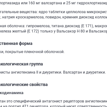
лортиазида или 160 мг валсартана и 25 мг гидрохлортиази
гательные вещества: ядро таблетки целлюлоза микрокрис
т, натрия кроскармелоза, повидон, кремния диоксид колл
ая оболочка: гипромелоза, титана диоксид (E 171), макрог
железа желтый (E 172) только у Вальсакор Н 80 и Вальсако
ственная форма
ки, покрытые пленочной оболочкой.
кологическая группа
исты ангиотензина II и диуретики. Валсартан и диуретики.
кологические свойства
кодинамика
ан это специфический антагонист рецепторов ангиотензина 
 на подтип AT1 рецептора, который несет ответственность 