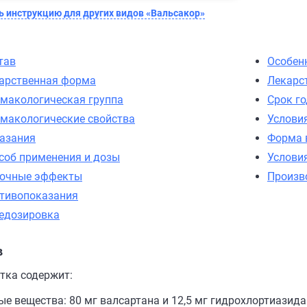
 инструкцию для других видов «Вальсакор»
тав
Особен
арственная форма
Лекарс
макологическая группа
Срок г
макологические свойства
Услови
азания
Форма 
соб применения и дозы
Услови
очные эффекты
Произв
тивопоказания
едозировка
в
етка содержит:
е вещества: 80 мг валсартана и 12,5 мг гидрохлортиазида 