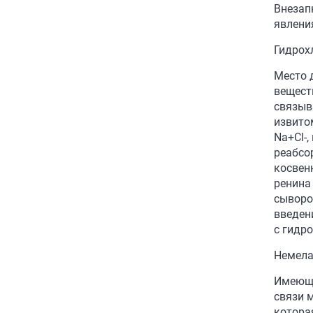
Внезап
явлени
Гидрох
Место 
вещест
связыв
извито
Na+Cl-,
реабсо
косвен
ренина
сыворо
введен
с гидр
Немела
Имеющи
связи 
которая