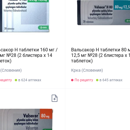
сакор Н таблетки 160 мг /
Вальсакор Н таблетки 80 м
 мг №28 (2 блистера х 14
12,5 мг №28 (2 блистера х 
еток)
таблеток)
 (Словения)
Крка (Словения)
рецепту
в 624 аптеках
По рецепту
в 645 аптеках