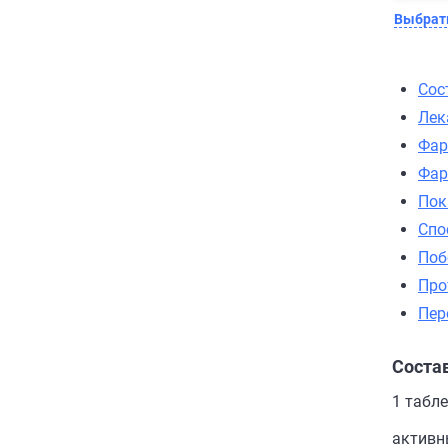
Выбрать
Сос
Лек
Фар
Фар
Пок
Спо
Поб
Про
Пер
Соста
1 табл
активны