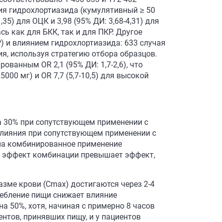
ия гидрохлортиазида (кумулятивный ≥ 50
35) для ОЦК и 3,98 (95% ДИ: 3,68-4,31) для
 как для БКК, так и для ПКР. Другое
 и влиянием гидрохлортиазида: 633 случая
я, используя стратегию отбора образцов.
ванным OR 2,1 (95% ДИ: 1,7-2,6), что
5000 мг) и OR 7,7 (5,7-10,5) для высокой
а 30% при сопутствующем применении с
влияния при сопутствующем применении с
 на комбинированное применение
ый эффект комбинации превышает эффект,
зме крови (Cmax) достигаются через 2-4
ребление пищи снижает влияние
а 50%, хотя, начиная с примерно 8 часов
нтов, принявших пищу, и у пациентов