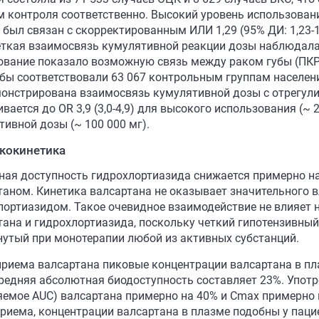
м контроля соответственно. Высокий уровень использован
 был связан с скорректированным ИЛИ 1,29 (95% ДИ: 1,23-1,
еткая взаимосвязь кумулятивной реакции дозы наблюдалась
ование показало возможную связь между раком губы (ПКР)
убы соответствовали 63 067 контрольным группам населени
онстрирована взаимосвязь кумулятивной дозы с отрегулиро
вается до OR 3,9 (3,0-4,9) для высокого использования (~ 2
тивной дозы (~ 100 000 мг).
кокинетика
ная доступность гидрохлортиазида снижается примерно н
таном. Кинетика валсартана не оказывает значительного 
лортиазидом. Такое очевидное взаимодействие не влияет
тана и гидрохлортиазида, поскольку четкий гипотензивн
нутый при монотерапии любой из активных субстанций.
приема валсартана пиковые концентрации валсартана в пла
Средняя абсолютная биодоступность составляет 23%. Упот
яемое AUC) валсартана примерно на 40% и Cmax примерно н
приема, концентрации валсартана в плазме подобны у пацие