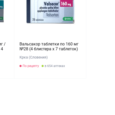
г /
Вальсакор таблетки по 160 мг
14
№28 (4 блистера х 7 таблеток)
Крка (Словения)
По рецепту
в 654 аптеках