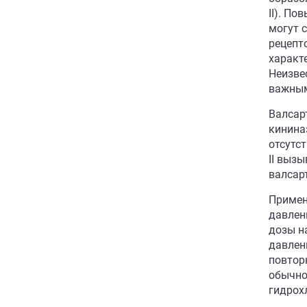
II). П
могут 
рецепт
характ
Неизве
важным
Валсар
кининаз
отсутс
II выз
валсар
Примен
давлен
дозы н
давлен
повтор
обычно
гидрох