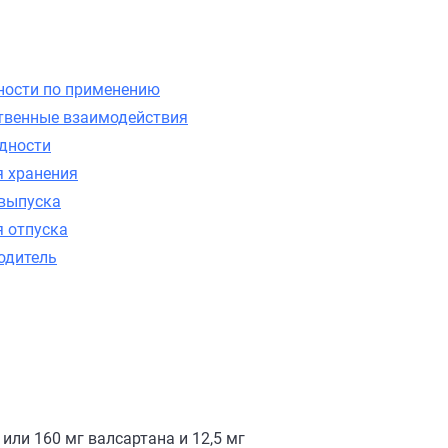
ности по применению
твенные взаимодействия
одности
я хранения
выпуска
я отпуска
одитель
или 160 мг валсартана и 12,5 мг