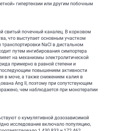
етной» гипертензии или другим побочным
ый свитый почечный каналец. В корковом
тва, что выступает основным участком
 транспортировки NaCl в дистальном
ходит путем ингибирования симпортера
 влияет на механизмы электролитической
рида примерно в равной степени и
 с последующим повышением активности
я в моче, а также снижением калия в
ована Ang II, поэтому при сопутствующем
ыражено, чем наблюдается при монотерапии
ствуют о кумулятивной дозозависимой
Одно исследование включало популяцию,
 соответствовало 1 430 833 и 172 462