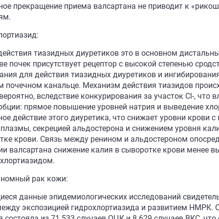
ное прекращение приема валсартана не приводит к «рикош
ям.
лортиазид:
действия тиазидных диуретиков это в основном дистальн
ве почек присутствует рецептор с высокой степенью сродс
ания для действия тиазидных диуретиков и ингибирования
м почечном канальце. Механизм действия тиазидов проис
 вероятно, вследствие конкурирования за участок Cl-, что
рбции: прямое повышение уровней натрия и выведение хло
ное действие этого диуретика, что снижает уровни крови
 плазмы, секрецией альдостерона и снижением уровня кали
тке крови. Связь между ренином и альдостероном опосред
ии валсартана снижение калия в сыворотке крови менее в
охлортиазидом.
номный рак кожи:
еся данные эпидемиологических исследований свидетель
между экспозицией гидрохлортиазида и развитием НМРК. 
 состояла из 71 533 случаев ОЦК и 8 629 случаев ВКС, что