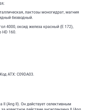
да;
таллическая, лактозы моногидрат, магния
оидный безводный.
ол 4000, оксид железа красный (E 172),
р НD 160.
 Код АТХ: C09DA03.
II (Ang II). Он действует селективным
за известное действие ангиотензина II (Ang