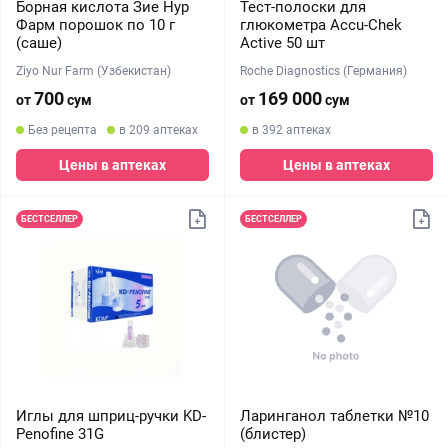
Борная кислота Зие Нур
Тест-полоски для
Фарм порошок по 10 г
глюкометра Accu-Chek
(саше)
Active 50 шт
Ziyo Nur Farm (Узбекистан)
Roche Diagnostics (Германия)
700
169 000
от
сум
от
сум
Без рецепта
в 209 аптеках
в 392 аптеках
Цены в аптеках
Цены в аптеках
БЕСТСЕЛЛЕР
БЕСТСЕЛЛЕР
Иглы для шприц-ручки KD-
Ларинганол таблетки №10
Penofine 31G
(блистер)