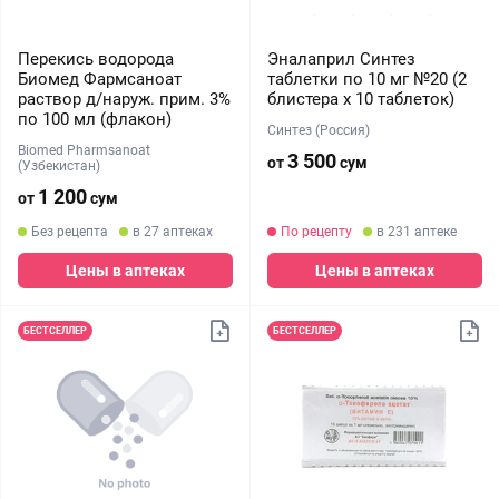
Перекись водорода
Эналаприл Синтез
Биомед Фармсаноат
таблетки по 10 мг №20 (2
раствор д/наруж. прим. 3%
блистера х 10 таблеток)
по 100 мл (флакон)
Синтез (Россия)
Biomed Pharmsanoat
3 500
от
сум
(Узбекистан)
1 200
от
сум
Без рецепта
в 27 аптеках
По рецепту
в 231 аптеке
Цены в аптеках
Цены в аптеках
БЕСТСЕЛЛЕР
БЕСТСЕЛЛЕР