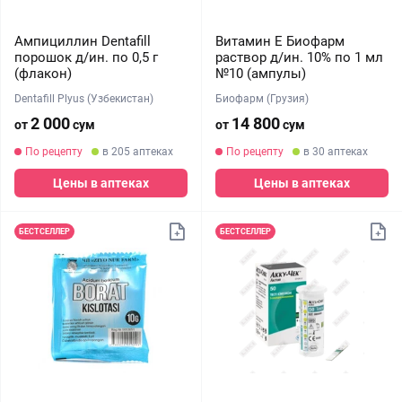
Ампициллин Dentafill
Витамин Е Биофарм
порошок д/ин. по 0,5 г
раствор д/ин. 10% по 1 мл
(флакон)
№10 (ампулы)
Dentafill Plyus (Узбекистан)
Биофарм (Грузия)
2 000
14 800
от
сум
от
сум
По рецепту
в 205 аптеках
По рецепту
в 30 аптеках
Цены в аптеках
Цены в аптеках
БЕСТСЕЛЛЕР
БЕСТСЕЛЛЕР