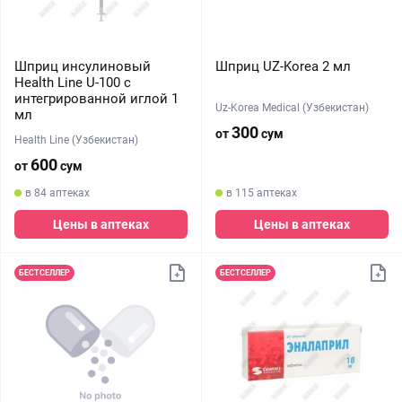
Шприц инсулиновый
Шприц UZ-Korea 2 мл
Health Line U-100 с
интегрированной иглой 1
Uz-Korea Medical (Узбекистан)
мл
300
от
сум
Health Line (Узбекистан)
600
от
сум
в 84 аптеках
в 115 аптеках
Цены в аптеках
Цены в аптеках
БЕСТСЕЛЛЕР
БЕСТСЕЛЛЕР