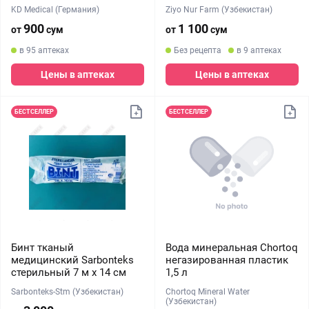
KD Medical (Германия)
Ziyo Nur Farm (Узбекистан)
900
1 100
от
сум
от
сум
в 95 аптеках
Без рецепта
в 9 аптеках
Цены в аптеках
Цены в аптеках
БЕСТСЕЛЛЕР
БЕСТСЕЛЛЕР
Бинт тканый
Вода минеральная Chortoq
медицинский Sarbonteks
негазированная пластик
стерильный 7 м х 14 см
1,5 л
Sarbonteks-Stm (Узбекистан)
Chortoq Mineral Water
(Узбекистан)