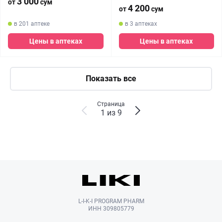
3 000
от
сум
4 200
от
сум
в 201 аптеке
в 3 аптеках
Цены в аптеках
Цены в аптеках
Показать все
Страница
1 из 9
L-I-K-I PROGRAM PHARM
ИНН 309805779