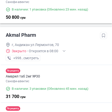
Санофи-авентис
В наличии: 1 упаковка
(Обновлено 23 мин. назад)
50 800
сум
Akmal Pharm
г, Андижан ул Лермонтов, 70
Закрыто
·
Откроется в 08:00
+998 (90) XXX-XX-XX
смотреть
По рецепту
Амарил таб 2мг №30
Санофи-авентис
В наличии: 3 упаковки
(Обновлено 45 мин. назад)
31 700
сум
По рецепту