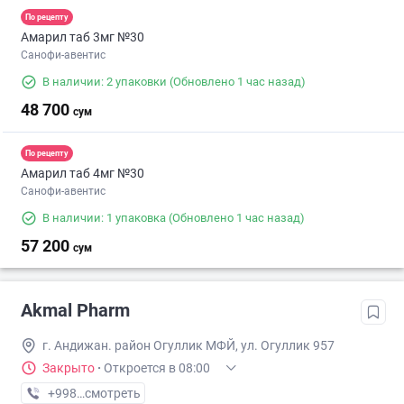
По рецепту
Амарил таб 3мг №30
Санофи-авентис
В наличии: 2 упаковки
(Обновлено 1 час назад)
48 700
сум
По рецепту
Амарил таб 4мг №30
Санофи-авентис
В наличии: 1 упаковка
(Обновлено 1 час назад)
57 200
сум
Akmal Pharm
г. Андижан. район Огуллик МФЙ, ул. Огуллик 957
Закрыто
·
Откроется в 08:00
+998 (91) XXX-XX-XX
смотреть