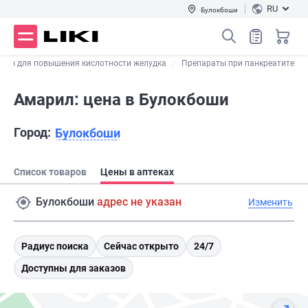
RU
Булокбоши
аты для повышения кислотности желудка
Препараты при панкреатите
Амарил: цена в Булокбоши
Город:
Булокбоши
Список товаров
Цены в аптеках
Булокбоши
адрес не указан
Изменить
Радиус поиска
Сейчас открыто
24/7
Доступны для заказов