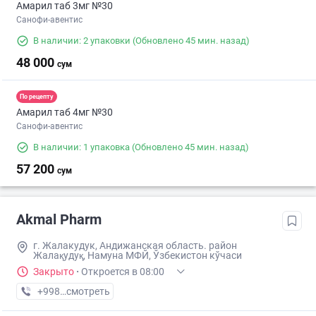
Амарил таб 3мг №30
Санофи-авентис
В наличии: 2 упаковки
(Обновлено 45 мин. назад)
48 000
сум
По рецепту
Амарил таб 4мг №30
Санофи-авентис
В наличии: 1 упаковка
(Обновлено 45 мин. назад)
57 200
сум
Akmal Pharm
г. Жалакудук, Андижанская область. район
Жалақудуқ, Намуна МФЙ, Ўзбекистон кўчаси
Закрыто
·
Откроется в 08:00
+998 (90) XXX-XX-XX
смотреть