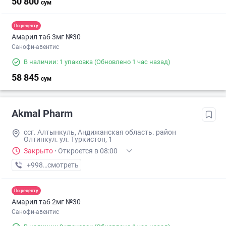
50 800
сум
По рецепту
Амарил таб 3мг №30
Санофи-авентис
В наличии: 1 упаковка
(Обновлено 1 час назад)
58 845
сум
Akmal Pharm
ссг. Алтынкуль, Андижанская область. район
Олтинкул. ул. Туркистон, 1
Закрыто
·
Откроется в 08:00
+998 (90) XXX-XX-XX
смотреть
По рецепту
Амарил таб 2мг №30
Санофи-авентис