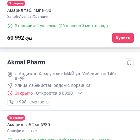
По рецепту
Амарил таб. 4мг №30
Sanofi-Aventis Франция
В наличии: 1 упаковка
(Обновлено 3 мин. назад)
60 992
Купить
сум
Akmal Pharm
г. Андижан Хамдустлик МФЙ ул. Узбекистон 140/
а–уй
Улица Узбекистан рядом с Корзинка
Закрыто
·
Откроется в 08:00
+998 (90) XXX-XX-XX
смотреть
По рецепту
Амарил таб 2мг №30
Санофи-авентис