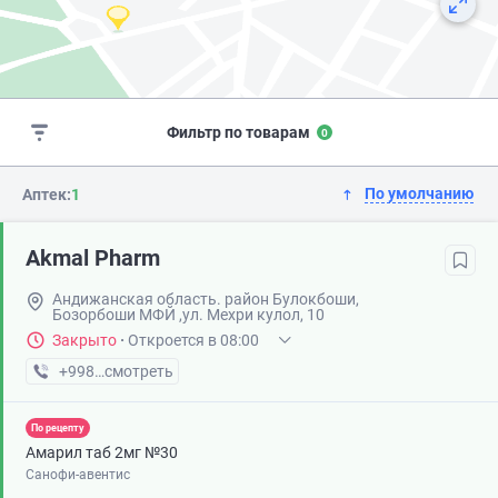
Фильтр по товарам
0
По умолчанию
Аптек:
1
Akmal Pharm
Андижанская область. район Булокбоши,
Бозорбоши МФЙ ,ул. Мехри кулол, 10
Закрыто
·
Откроется в 08:00
+998 (88) XXX-XX-XX
смотреть
По рецепту
Амарил таб 2мг №30
Санофи-авентис