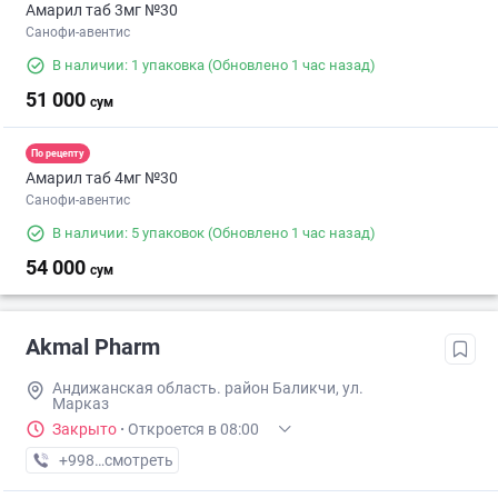
Амарил таб 3мг №30
Санофи-авентис
В наличии: 1 упаковка
(Обновлено 1 час назад)
51 000
сум
По рецепту
Амарил таб 4мг №30
Санофи-авентис
В наличии: 5 упаковок
(Обновлено 1 час назад)
54 000
сум
Akmal Pharm
Андижанская область. район Баликчи, ул.
Марказ
Закрыто
·
Откроется в 08:00
+998 (91) XXX-XX-XX
смотреть