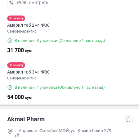
+998 (90) XXX-XX-XX
смотреть
По рецепту
Амарил таб 2мг №30
Санофи-авентис
В наличии: 3 упаковки
(Обновлено 1 час назад)
31 700
сум
По рецепту
Амарил таб 3мг №30
Санофи-авентис
В наличии: 1 упаковка
(Обновлено 1 час назад)
54 000
сум
Akmal Pharm
г. Андижан. Фаробий МФЙ, ул. Комил Яшин 279-
уй