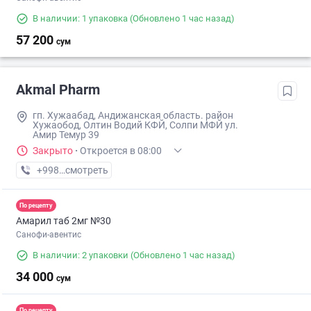
В наличии: 1 упаковка
(Обновлено 1 час назад)
57 200
сум
Akmal Pharm
гп. Хужаабад, Андижанская область. район
Хужаобод, Олтин Водий КФЙ, Солпи МФЙ ул.
Амир Темур 39
Закрыто
·
Откроется в 08:00
+998 (90) XXX-XX-XX
смотреть
По рецепту
Амарил таб 2мг №30
Санофи-авентис
В наличии: 2 упаковки
(Обновлено 1 час назад)
34 000
сум
По рецепту