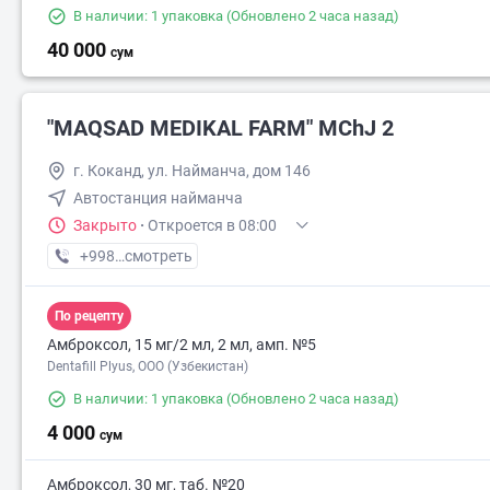
В наличии: 1 упаковка
(Обновлено 2 часа назад)
40 000
сум
"MAQSAD MEDIKAL FARM" MChJ 2
г. Коканд, ул. Найманча, дом 146
Автостанция найманча
Закрыто
·
Откроется в 08:00
+998 (73) XXX-XX-XX
смотреть
По рецепту
Амброксол, 15 мг/2 мл, 2 мл, амп. №5
Dentafill Plyus, ООО (Узбекистан)
В наличии: 1 упаковка
(Обновлено 2 часа назад)
4 000
сум
Амброксол, 30 мг, таб. №20