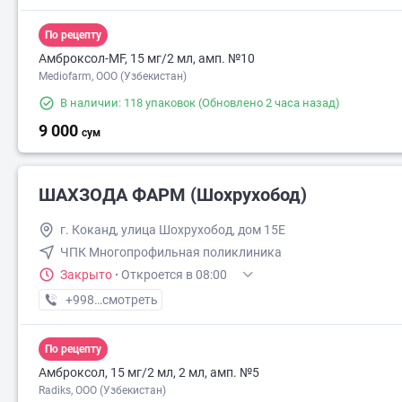
По рецепту
Амброксол-MF, 15 мг/2 мл, амп. №10
Mediofarm, ООО (Узбекистан)
В наличии: 118 упаковок
(Обновлено 2 часа назад)
9 000
сум
ШАХЗОДА ФАРМ (Шохрухобод)
г. Коканд, улица Шохрухобод, дом 15Е
ЧПК Многопрофильная поликлиника
Закрыто
·
Откроется в 08:00
+998 (91) XXX-XX-XX
смотреть
По рецепту
Амброксол, 15 мг/2 мл, 2 мл, амп. №5
Radiks, ООО (Узбекистан)