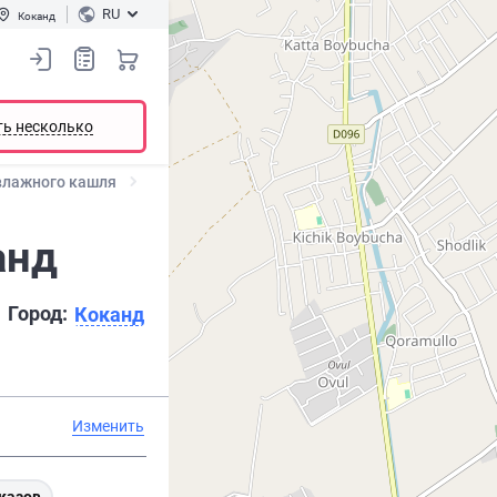
RU
Коканд
ть несколько
влажного кашля
анд
Город:
Коканд
Изменить