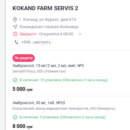
KOKAND FARM SERVIS 2
г. Коканд, ул.Фуркат, дом 67А
Кокандская глазная больница
Закрыто
·
Откроется в 08:00
+998 (90) XXX-XX-XX
смотреть
По рецепту
Амброксол, 15 мг/2 мл, 2 мл, амп. №5
Dentafill Plyus, ООО (Узбекистан)
В наличии: 19 упаковок
(Обновлено 2 часа назад)
5 000
сум
Амброксол, 30 мг, таб. №20
Борисовский завод медицинских препаратов, ОАО (Беларусь)
В наличии: 9 упаковок
(Обновлено 2 часа назад)
8 000
сум