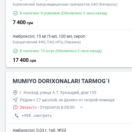
Борисовский завод медицинских препаратов, ОАО (Беларусь)
В наличии: 9 упаковок
(Обновлено 2 часа назад)
7 400
сум
Амброксол, 15 мг/5 мл, 100 мл, сироп
Борщаговский ХФЗ, ПАО, НПЦ (Украина)
В наличии: 13 штук
(Обновлено 2 часа назад)
17 400
сум
MUMIYO DORIXONALARI TARMOG`I
г. Коканд, улица А.Т. Хукандий, дом 155
Рядом с 27 школой, не далеко от скорой помощи
Закрыто
·
Откроется в 08:00
+998 (91) XXX-XX-XX
смотреть
Амброксол, 0,03 г, таб. №20