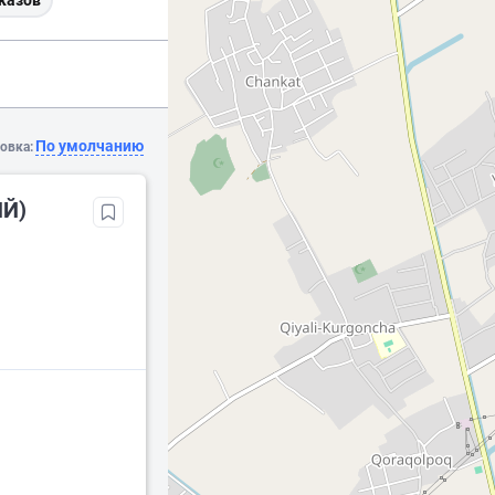
казов
По умолчанию
овка:
ИЙ)