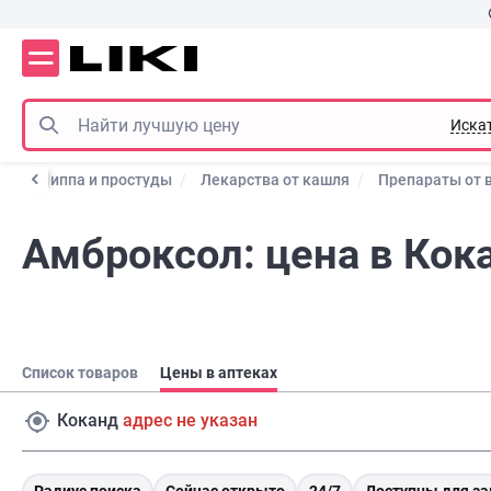
Иска
ы от гриппа и простуды
Лекарства от кашля
Препараты от 
Амброксол: цена в Кок
Список товаров
Цены в аптеках
Коканд
адрес не указан