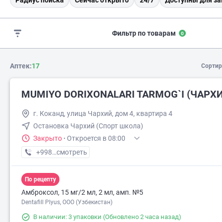
Радиус поиска
Сейчас открыто
24/7
Доступны для за
Фильтр по товарам
0
Аптек:
17
Сортир
MUMIYO DORIXONALARI TARMOG`I (ЧАРХ
г. Коканд, улица Чархий, дом 4, квартира 4
Остановка Чархий (Спорт школа)
Закрыто
·
Откроется в 08:00
+998 (90) XXX-XX-XX
смотреть
По рецепту
Амброксол, 15 мг/2 мл, 2 мл, амп. №5
Dentafill Plyus, ООО (Узбекистан)
В наличии: 3 упаковки
(Обновлено 2 часа назад)