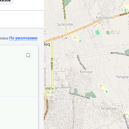
казов
По умолчанию
овка: