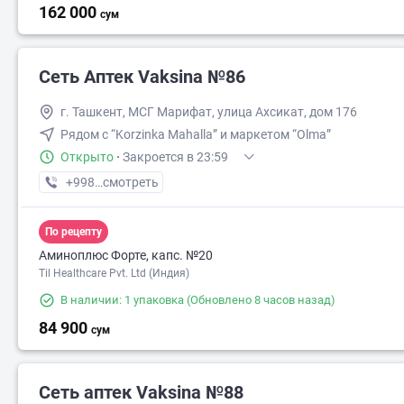
162 000
сум
Сеть Аптек Vaksina №86
г. Ташкент, МСГ Марифат, улица Ахсикат, дом 176
Рядом с “Korzinka Mahalla” и маркетом “Olma”
Открыто
·
Закроется в 23:59
+998 (77) XXX-XX-XX
смотреть
По рецепту
Аминоплюс Форте, капс. №20
Til Healthcare Pvt. Ltd (Индия)
В наличии: 1 упаковка
(Обновлено 8 часов назад)
84 900
сум
Сеть аптек Vaksina №88