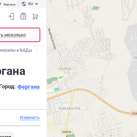
RU
Фергана
ть несколько
инералы и БАДы
ргана
Город:
Фергана
Изменить