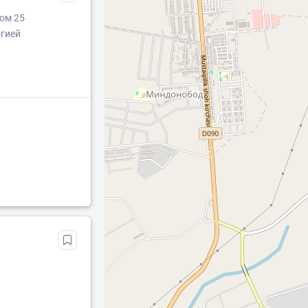
дом 25
огией