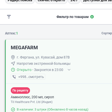
Радиус поиска
Сейчас открыто
24/7
Доступны для за
Фильтр по товарам
0
Аптек:
1
Сортир
MEGAFARM
г. Фергана, ул. Кувасай, дом 87В
Напротив экстренной больницы
Открыто
·
Закроется в 23:00
+998 (97) XXX-XX-XX
смотреть
По рецепту
Аминоплюс, 200 мл, сироп
Til Healthcare Pvt. Ltd (Индия)
В наличии: 3 штуки
(Обновлено 8 часов назад)