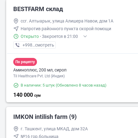
BESTFARM склад
ссг. Алтыарык, улица Алишера Навои, дом 1А
Напротив районного пункта скорой помощи
Открыто
·
Закроется в 21:00
+998 (91) XXX-XX-XX
смотреть
По рецепту
Аминоплюс, 200 мл, сироп
Til Healthcare Pvt. Ltd (Индия)
В наличии: 5 штук
(Обновлено 8 часов назад)
140 000
сум
IMKON intilish farm (9)
г. Ташкент, улица МКАД, дом 32А
№16 гор.больница