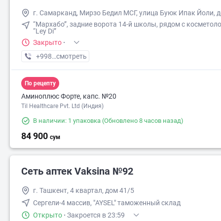
г. Самарканд, Мирзо Бедил МСГ, улица Буюк Ипак Йоли, 
“Мархабо”, задние ворота 14-й школы, рядом с косметол
“Ley Di”
Закрыто
·
+998 (77) XXX-XX-XX
смотреть
По рецепту
Аминоплюс Форте, капс. №20
Til Healthcare Pvt. Ltd (Индия)
В наличии: 1 упаковка
(Обновлено 8 часов назад)
84 900
сум
Сеть аптек Vaksina №92
г. Ташкент, 4 квартал, дом 41/5
Сергели-4 массив, "AYSEL" таможенный склад
Открыто
·
Закроется в 23:59