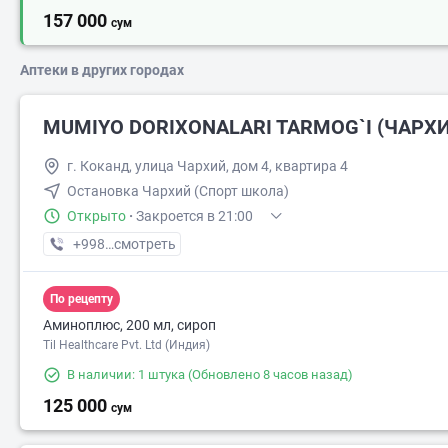
157 000
сум
Аптеки в других городах
MUMIYO DORIXONALARI TARMOG`I (ЧАРХ
г. Коканд, улица Чархий, дом 4, квартира 4
Остановка Чархий (Спорт школа)
Открыто
·
Закроется в 21:00
+998 (90) XXX-XX-XX
смотреть
По рецепту
Аминоплюс, 200 мл, сироп
Til Healthcare Pvt. Ltd (Индия)
В наличии: 1 штука
(Обновлено 8 часов назад)
125 000
сум