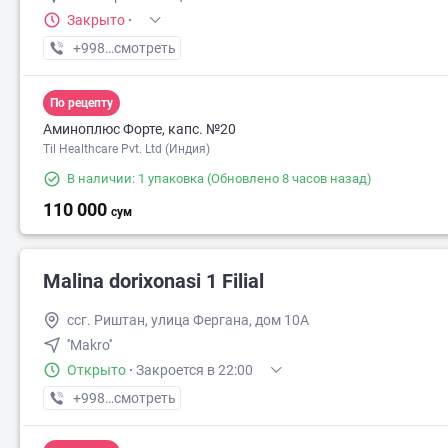
Закрыто
·
+998 (93) XXX-XX-XX
смотреть
По рецепту
Аминоплюс Форте, капс. №20
Til Healthcare Pvt. Ltd (Индия)
В наличии: 1 упаковка
(Обновлено 8 часов назад)
110 000
сум
Malina dorixonasi 1 Filial
ссг. Риштан, улица Фергана, дом 10А
''Makro''
Открыто
·
Закроется в 22:00
+998 (99) XXX-XX-XX
смотреть