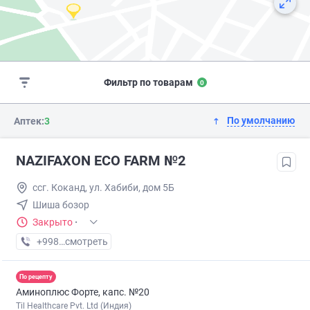
Фильтр по товарам
0
По умолчанию
Аптек:
3
NAZIFAXON ECO FARM №2
ссг. Коканд, ул. Хабиби, дом 5Б
Шиша бозор
Закрыто
·
+998 (90) XXX-XX-XX
смотреть
По рецепту
Аминоплюс Форте, капс. №20
Til Healthcare Pvt. Ltd (Индия)