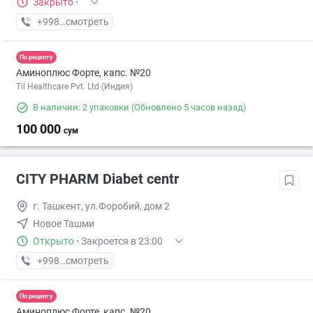
Закрыто
·
+998 (77) XXX-XX-XX
смотреть
По рецепту
Аминоплюс Форте, капс. №20
Til Healthcare Pvt. Ltd (Индия)
В наличии: 2 упаковки
(Обновлено 5 часов назад)
100 000
сум
CITY PHARM Diabet centr
г. Ташкент, ул.Форобий, дом 2
Новое Ташми
Открыто
·
Закроется в 23:00
+998 (98) XXX-XX-XX
смотреть
По рецепту
Аминоплюс Форте, капс. №20