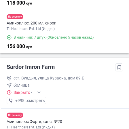
118 000
сум
По рецепту
Аминоплюс, 200 мл, сироп
Til Healthcare Pvt. Ltd (Индия)
В наличии: 7 штук
(Обновлено 5 часов назад)
156 000
сум
Sardor Imron Farm
ссг. Вуадыл, улица Куваона, дом 89-Б
болница
Закрыто
·
+998 (99) XXX-XX-XX
смотреть
По рецепту
Аминоплюс Форте, капс. №20
Til Healthcare Pvt. Ltd (Индия)