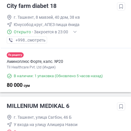
City farm diabet 18
г. Ташкент, 8 мавзей, 40 дом, 38 кв
Юнусобод круг, АПЕЗ пицца ёнида
Открыто
·
Закроется в 23:00
+998 (95) XXX-XX-XX
смотреть
По рецепту
Аминоплюс Форте, капс. №20
Til Healthcare Pvt. Ltd (Индия)
В наличии: 1 упаковка
(Обновлено 5 часов назад)
80 000
сум
MILLENIUM MEDIKAL 6
г. Ташкент, улица Сагбон, 46 Б
У входа на улицу Алишера Навои