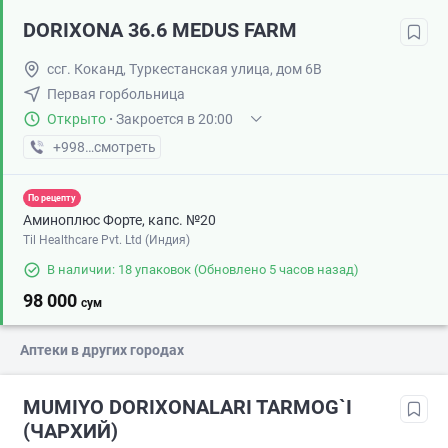
DORIXONA 36.6 MEDUS FARM
ссг. Коканд, Туркестанская улица, дом 6В
Первая горбольница
Открыто
·
Закроется в 20:00
+998 (97) XXX-XX-XX
смотреть
По рецепту
Аминоплюс Форте, капс. №20
Til Healthcare Pvt. Ltd (Индия)
В наличии: 18 упаковок
(Обновлено 5 часов назад)
98 000
сум
Аптеки в других городах
MUMIYO DORIXONALARI TARMOG`I
(ЧАРХИЙ)