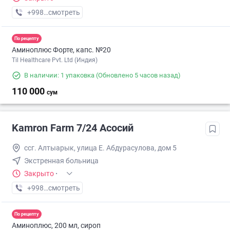
+998 (93) XXX-XX-XX
смотреть
По рецепту
Аминоплюс Форте, капс. №20
Til Healthcare Pvt. Ltd (Индия)
В наличии: 1 упаковка
(Обновлено 5 часов назад)
110 000
сум
Kamron Farm 7/24 Асосий
ссг. Алтыарык, улица Е. Абдурасулова, дом 5
Экстренная больница
Закрыто
·
+998 (91) XXX-XX-XX
смотреть
По рецепту
Аминоплюс, 200 мл, сироп