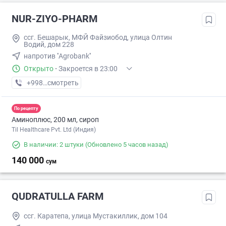
NUR-ZIYO-PHARM
ссг. Бешарык, МФЙ Файзиобод, улица Олтин
Водий, дом 228
напротив ''Agrobank''
Открыто
·
Закроется в 23:00
+998 (93) XXX-XX-XX
смотреть
По рецепту
Аминоплюс, 200 мл, сироп
Til Healthcare Pvt. Ltd (Индия)
В наличии: 2 штуки
(Обновлено 5 часов назад)
140 000
сум
QUDRATULLA FARM
ссг. Каpатепа, улица Мустакиллик, дом 104