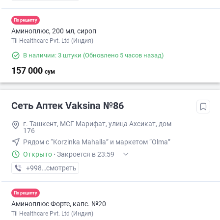
По рецепту
Аминоплюс, 200 мл, сироп
Til Healthcare Pvt. Ltd (Индия)
В наличии: 3 штуки
(Обновлено 5 часов назад)
157 000
сум
Сеть Аптек Vaksina №86
г. Ташкент, МСГ Марифат, улица Ахсикат, дом
176
Рядом с “Korzinka Mahalla” и маркетом “Olma”
Открыто
·
Закроется в 23:59
+998 (77) XXX-XX-XX
смотреть
По рецепту
Аминоплюс Форте, капс. №20
Til Healthcare Pvt. Ltd (Индия)