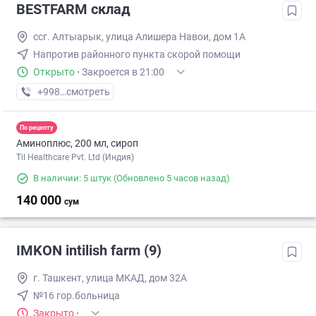
BESTFARM склад
ссг. Алтыарык, улица Алишера Навои, дом 1А
Напротив районного пункта скорой помощи
Открыто
·
Закроется в 21:00
+998 (91) XXX-XX-XX
смотреть
По рецепту
Аминоплюс, 200 мл, сироп
Til Healthcare Pvt. Ltd (Индия)
В наличии: 5 штук
(Обновлено 5 часов назад)
140 000
сум
IMKON intilish farm (9)
г. Ташкент, улица МКАД, дом 32А
№16 гор.больница
Закрыто
·