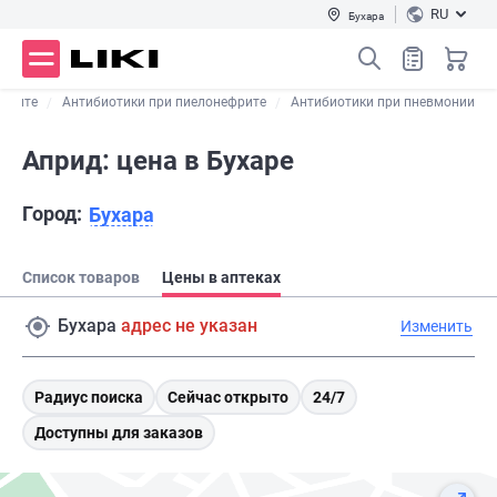
RU
Бухара
 отите
Антибиотики при пиелонефрите
Антибиотики при пневмонии
Априд: цена в Бухаре
Город:
Бухара
Список товаров
Цены в аптеках
Бухара
адрес не указан
Изменить
Радиус поиска
Сейчас открыто
24/7
Доступны для заказов