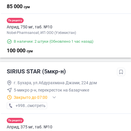
85 000
сум
По рецепту
Априд, 750 мг, таб. №10
Nobel-Pharmsanoat, ИП ООО (Узбекистан)
В наличии: 2 штуки
(Обновлено 1 час назад)
100 000
сум
SIRIUS STAR (5мкр-н)
г. Бухара, ул.Абдурахмана Джами, 224 дом
5-микро р-н, перекресток на базарчике
Закрыто до 07:00
+998 (99) XXX-XX-XX
смотреть
По рецепту
Априд, 375 мг, таб. №10