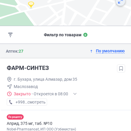
Фильтр по товарам
0
По умолчанию
Аптек:
27
ФАРМ-СИHТЕЗ
г. Бухара, улица Алмазар, дом 35
Маслозавод
Закрыто
·
Откроется в 08:00
+998 (88) XXX-XX-XX
смотреть
По рецепту
Априд, 375 мг, таб. №10
Nobel-Pharmsanoat, ИП ООО (Узбекистан)