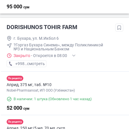
95 000
сум
DORISHUNOS TOHIR FARM
г. Бухара, ул. М.Икбол 6
?Горгаз Бухара Синема», между Поликлиникой
№3 и Национальным Банком
Закрыто
·
Откроется в 08:00
+998 (95) XXX-XX-XX
смотреть
По рецепту
Априд, 375 мг, таб. №10
Nobel-Pharmsanoat, ИП ООО (Узбекистан)
В наличии: 1 штука
(Обновлено 1 час назад)
52 000
сум
По рецепту
Априд, 250 мг/5 мл, 70 мл, сусп.