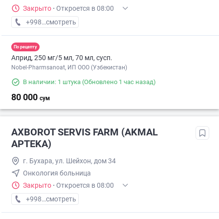
Закрыто
·
Откроется в 08:00
+998 (88) XXX-XX-XX
смотреть
По рецепту
Априд, 250 мг/5 мл, 70 мл, сусп.
Nobel-Pharmsanoat, ИП ООО (Узбекистан)
В наличии: 1 штука
(Обновлено 1 час назад)
80 000
сум
AXBOROT SERVIS FARM (AKMAL
APTEKA)
г. Бухара, ул. Шейхон, дом 34
Онкология больница
Закрыто
·
Откроется в 08:00
+998 (99) XXX-XX-XX
смотреть