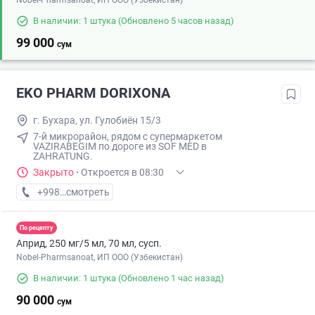
Nobel-Pharmsanoat, ИП ООО (Узбекистан)
В наличии: 1 штука
(Обновлено 5 часов назад)
99 000
сум
EKO PHARM DORIXONA
г. Бухара, ул. Гулобиён 15/3
7-й микрорайон, рядом с супермаркетом
VAZIRABEGIM по дороге из SOF MED в
ZAHRATUNG.
Закрыто
·
Откроется в 08:30
+998 (98) XXX-XX-XX
смотреть
По рецепту
Априд, 250 мг/5 мл, 70 мл, сусп.
Nobel-Pharmsanoat, ИП ООО (Узбекистан)
В наличии: 1 штука
(Обновлено 1 час назад)
90 000
сум