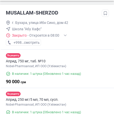
MUSALLAM-SHERZOD
г. Бухара, улица Ибн Сино, дом 42
Школа "Абу Хафс"
Закрыто
·
Откроется в 08:00
+998 (97) XXX-XX-XX
смотреть
По рецепту
Априд, 750 мг, таб. №10
Nobel-Pharmsanoat, ИП ООО (Узбекистан)
В наличии: 1 штука
(Обновлено 1 час назад)
90 000
сум
По рецепту
Априд, 250 мг/5 мл, 70 мл, сусп.
Nobel-Pharmsanoat, ИП ООО (Узбекистан)
В наличии: 1 штука
(Обновлено 1 час назад)