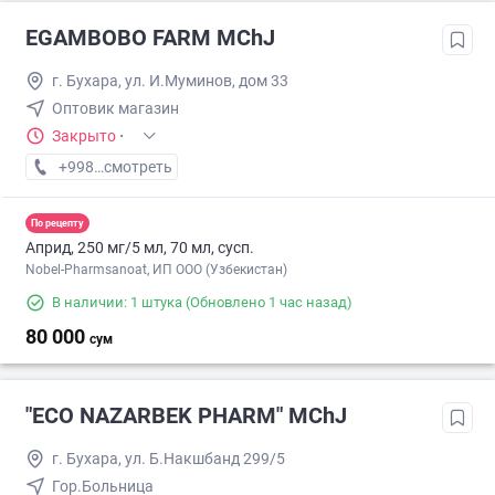
EGAMBOBO FARM MChJ
г. Бухара, ул. И.Муминов, дом 33
Оптовик магазин
Закрыто
·
+998 (77) XXX-XX-XX
смотреть
По рецепту
Априд, 250 мг/5 мл, 70 мл, сусп.
Nobel-Pharmsanoat, ИП ООО (Узбекистан)
В наличии: 1 штука
(Обновлено 1 час назад)
80 000
сум
"ECO NAZARBEK PHARM" MChJ
г. Бухара, ул. Б.Накшбанд 299/5
Гор.Больница