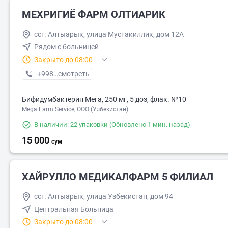
МЕХРИГИЁ ФАРМ ОЛТИАРИК
ссг. Алтыарык, улица Мустакиллик, дом 12А
Рядом с больницей
Закрыто до 08:00
+998 (93) XXX-XX-XX
смотреть
Бифидумбактерин Мега, 250 мг, 5 доз, флак. №10
Mega Farm Service, ООО (Узбекистан)
В наличии: 22 упаковки
(Обновлено 1 мин. назад)
15 000
сум
ХАЙРУЛЛО МЕДИКАЛФАРМ 5 ФИЛИАЛ
ссг. Алтыарык, улица Узбекистан, дом 94
Центральная Больница
Закрыто до 08:00