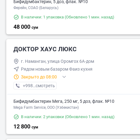
Бифидумбактерин, 5 доз, флак. №10
Ферейн, СОАО (Беларусь)
В наличии: 1 упаковка
(Обновлено 1 мин. назад)
48 000
сум
ДОКТОР ХАУС ЛЮКС
г. Наманган, улица Оромгох 6А-дом
Рядом новым базаром Фаиз кухня
Закрыто до 08:00
+998 (91) XXX-XX-XX
смотреть
Бифидумбактерин Мега, 250 мг, 5 доз, флак. №10
Mega Farm Service, ООО (Узбекистан)
В наличии: 2 упаковки
(Обновлено 1 мин. назад)
12 800
сум