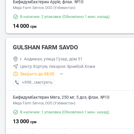
Бифидумбактерин Apple, флак. №10
Mega Farm Service, ООО (Узбекистан)
В наличии: 2 упаковки
(Обновлено 1 мин. назад)
14 000
сум
GULSHAN FARM SAVDO
г. Андижан, улица Гузар, дом 51
Центр Хортум, пекарня Эрнибой Хожи
Закрыто до 08:00
+998 (33) XXX-XX-XX
смотреть
Бифидумбактерин Мега, 250 мг, 5 доз, флак. №10
Mega Farm Service, ООО (Узбекистан)
В наличии: 1 упаковка
(Обновлено 1 мин. назад)
13 000
сум