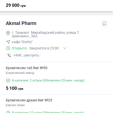
29 000
сум
Akmal Pharm
г. Ташкент. Мирабадский район, улица Т.
Шевченко , 36А.
кафе "Giotto"
Открыто
·
Закроется в 23:00
+998 (99) XXX-XX-XX
смотреть
Бромгексин таб 8мг №50
Борисовский завод
В наличии: 2 штуки
(Обновлено 25 мин. назад)
5 100
сум
Бромгексин драже 8мг №25
Берлин Хеми
В наличии: 12 штук
(Обновлено 25 мин. назад)