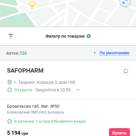
Фильтр по товарам
0
По умолчанию
Аптек:
726
SAFOPHARM
г. Ташкент, Корасув 3, дом 16Б
Открыто
·
Закроется в 23:59
Бромгексин таб. 8мг. №50
Борисовский ЗМП,ОАО, Беларусь
В наличии: 1 штука
(Обновлено вчера)
5 194
Купить
сум