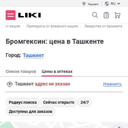
RU
Ташкент
тва от кашля
Препараты от влажного кашля
Лекарства от бронхита
Бромгексин: цена в Ташкенте
Город:
Ташкент
Список товаров
Цены в аптеках
Ташкент
адрес не указан
Изменить
Радиус поиска
Сейчас открыто
24/7
Доступны для заказов