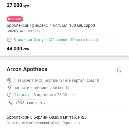
27 000
сум
По рецепту
Бромгексин Гриндекс, 4 мг/5 мл, 100 мл, сироп
Grindex, АО (Латвия)
В наличии: 3 штуки
(Обновлено 10 часов назад)
44 000
сум
Arzon Apotheca
г. Ташкент, МСГ Бирлик, 21-й квартал, дом 18
напротив клиники «Jacksoft»
Открыто
·
Закроется в 23:00
+998 (97) XXX-XX-XX
смотреть
Бромгексин 8 Берлин-Хеми, 8 мг, таб. №25
Berlin-Chemie AG (Menarini Group) (Германия)