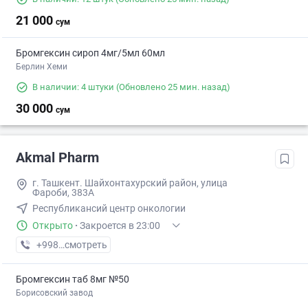
21 000
сум
Бромгексин сироп 4мг/5мл 60мл
Берлин Хеми
В наличии: 4 штуки
(Обновлено 25 мин. назад)
30 000
сум
Akmal Pharm
г. Ташкент. Шайхонтахурский район, улица
Фароби, 383А
Республикансий центр онкологии
Открыто
·
Закроется в 23:00
+998 (99) XXX-XX-XX
смотреть
Бромгексин таб 8мг №50
Борисовский завод