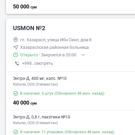
50 000
сум
USMON №2
гп. Хазарасп, улица Ибн Сино, дом 8
Хазараспская районная больница
Открыто
·
Закроется в 20:00
+998 (93) XXX-XX-XX
смотреть
Энтро-Д, 400 мг, капс. №10
Naturex, OOO (Узбекистан)
В наличии: 5 штук
(Обновлено 48 мин. назад)
40 000
сум
Энтро-Д, 0,8 г, пакетики №10
Naturex, OOO (Узбекистан)
В наличии: 11 упаковок
(Обновлено 48 мин. назад)