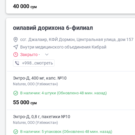
40 000
сум
оилавий дорихона 6-филиал
ссг. Джалаир, КФЙ Дормон, Центральная улица, дом 157
Внутри медицинского объединения Кибрай
Закрыто
·
+998 (87) XXX-XX-XX
смотреть
Энтро-Д, 400 мг, капс. №10
Naturex, OOO (Узбекистан)
В наличии: 4 штуки
(Обновлено 48 мин. назад)
55 000
сум
Энтро-Д, 0,8 г, пакетики №10
Naturex, OOO (Узбекистан)
В наличии: 5 упаковок
(Обновлено 48 мин. назад)