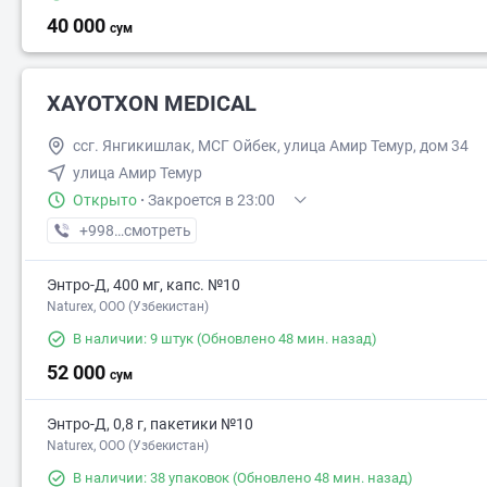
40 000
сум
XAYOTXON MEDICAL
ссг. Янгикишлак, МСГ Ойбек, улица Амир Темур, дом 34
улица Амир Темур
Открыто
·
Закроется в 23:00
+998 (88) XXX-XX-XX
смотреть
Энтро-Д, 400 мг, капс. №10
Naturex, OOO (Узбекистан)
В наличии: 9 штук
(Обновлено 48 мин. назад)
52 000
сум
Энтро-Д, 0,8 г, пакетики №10
Naturex, OOO (Узбекистан)
В наличии: 38 упаковок
(Обновлено 48 мин. назад)