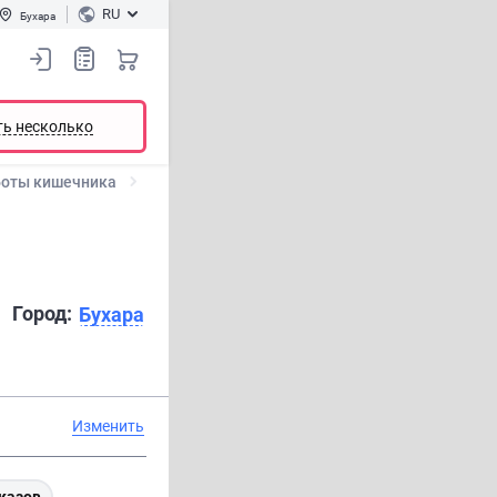
RU
Бухара
ть несколько
боты кишечника
Город:
Бухара
Изменить