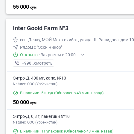
55 000
сум
Inter Goold Farm №3
ссг. Денау, МФЙ Мехр-окибат, улица Ш. Рашидова, дом 10
Рядом с "Эски Чинор"
Открыто
·
Закроется в 20:00
+998 (97) XXX-XX-XX
смотреть
Энтро-Д, 400 мг, капс. №10
Naturex, OOO (Узбекистан)
В наличии: 5 штук
(Обновлено 48 мин. назад)
50 000
сум
Энтро-Д, 0,8 г, пакетики №10
Naturex, OOO (Узбекистан)
В наличии: 11 упаковок
(Обновлено 48 мин. назад)