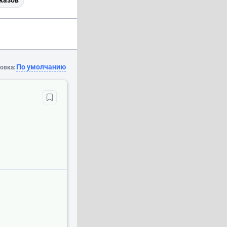
казов
По умолчанию
овка: