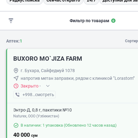
Радиус поиска
Сейчас открыто
24/7
Доступны для за
Фильтр по товарам
0
Аптек:
1
Сортир
BUXORO MO`JIZA FARM
г. Бухара, Сайфедмуй 1078
напротив метан заправки, рядом с клиникой “Lorastom”
Закрыто
·
+998 (99) XXX-XX-XX
смотреть
Энтро-Д, 0,8 г, пакетики №10
Naturex, OOO (Узбекистан)
В наличии: 1 упаковка
(Обновлено 12 часов назад)
40 000
сум