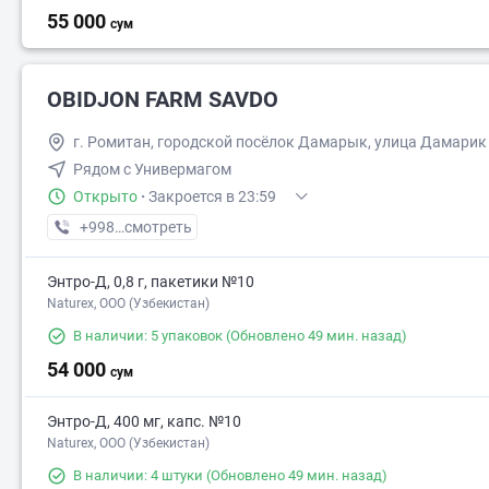
55 000
сум
OBIDJON FARM SAVDO
г. Ромитан, городской посёлок Дамарык, улица Дамарик
Рядом с Универмагом
Открыто
·
Закроется в 23:59
+998 (91) XXX-XX-XX
смотреть
Энтро-Д, 0,8 г, пакетики №10
Naturex, OOO (Узбекистан)
В наличии: 5 упаковок
(Обновлено 49 мин. назад)
54 000
сум
Энтро-Д, 400 мг, капс. №10
Naturex, OOO (Узбекистан)
В наличии: 4 штуки
(Обновлено 49 мин. назад)