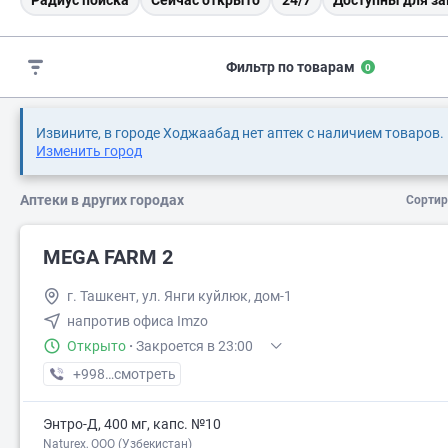
Радиус поиска
Сейчас открыто
24/7
Доступны для за
Фильтр по товарам
0
Извините, в городе Ходжаабад нет аптек с наличием товаров.
Изменить город
Аптеки в других городах
Сортир
MEGA FARM 2
г. Ташкент, ул. Янги куйлюк, дом-1
напротив офиса Imzo
Открыто
·
Закроется в 23:00
+998 (71) XXX-XX-XX
смотреть
Энтро-Д, 400 мг, капс. №10
Naturex, OOO (Узбекистан)