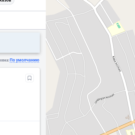
казов
По умолчанию
овка: