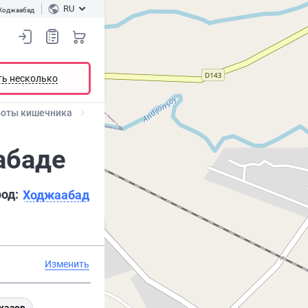
RU
Ходжаабад
ть несколько
боты кишечника
абаде
род:
Ходжаабад
Изменить