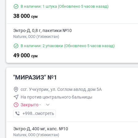
В наличии: 1 штука
(Обновлено 5 часов назад)
38 000
сум
Энтро-Д, 0,8 г, пакетики №10
Naturex, OOO (Узбекистан)
В наличии: 2 упаковки
(Обновлено 5 часов назад)
49 000
сум
"МИРАЗИЗ" №1
ссг. Учкуприк, ул. Соглом авлод, дом 5А
На против центрального бальницы
Закрыто
·
+998 (94) XXX-XX-XX
смотреть
Энтро-Д, 400 мг, капс. №10
Naturex, OOO (Узбекистан)