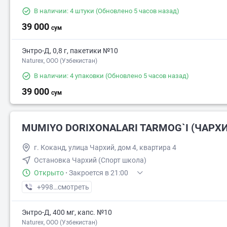
В наличии: 4 штуки
(Обновлено 5 часов назад)
39 000
сум
Энтро-Д, 0,8 г, пакетики №10
Naturex, OOO (Узбекистан)
В наличии: 4 упаковки
(Обновлено 5 часов назад)
39 000
сум
MUMIYO DORIXONALARI TARMOG`I (ЧАРХ
г. Коканд, улица Чархий, дом 4, квартира 4
Остановка Чархий (Спорт школа)
Открыто
·
Закроется в 21:00
+998 (90) XXX-XX-XX
смотреть
Энтро-Д, 400 мг, капс. №10
Naturex, OOO (Узбекистан)