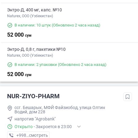
Энтро-Д, 400 мг, капс. №10
Naturex, OOO (Узбекистан)
В наличии: 10 штук
(Обновлено 2 часа назад)
52 000
сум
Энтро-Д, 0,8 г, пакетики №10
Naturex, OOO (Узбекистан)
В наличии: 2 упаковки
(Обновлено 2 часа назад)
52 000
сум
NUR-ZIYO-PHARM
ссг. Бешарык, МФЙ Файзиобод, улица Олтин
Водий, дом 228
напротив ''Agrobank''
Открыто
·
Закроется в 23:00
+998 (93) XXX-XX-XX
смотреть