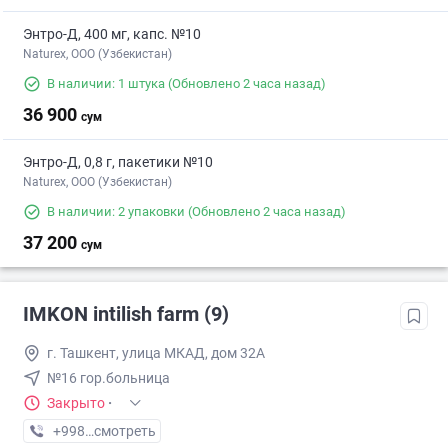
Энтро-Д, 400 мг, капс. №10
Naturex, OOO (Узбекистан)
В наличии: 1 штука
(Обновлено 2 часа назад)
36 900
сум
Энтро-Д, 0,8 г, пакетики №10
Naturex, OOO (Узбекистан)
В наличии: 2 упаковки
(Обновлено 2 часа назад)
37 200
сум
IMKON intilish farm (9)
г. Ташкент, улица МКАД, дом 32А
№16 гор.больница
Закрыто
·
+998 (93) XXX-XX-XX
смотреть