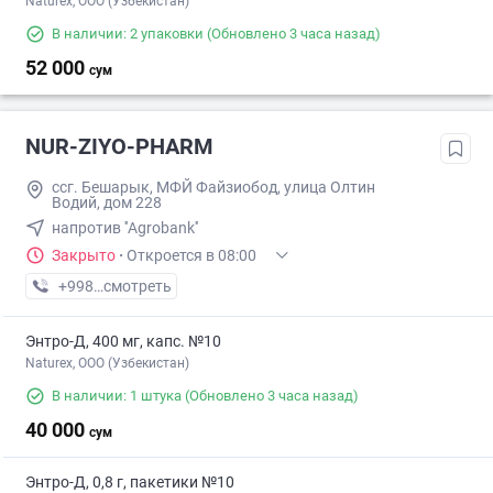
Naturex, OOO (Узбекистан)
В наличии: 2 упаковки
(Обновлено 3 часа назад)
52 000
сум
NUR-ZIYO-PHARM
ссг. Бешарык, МФЙ Файзиобод, улица Олтин
Водий, дом 228
напротив ''Agrobank''
Закрыто
·
Откроется в 08:00
+998 (93) XXX-XX-XX
смотреть
Энтро-Д, 400 мг, капс. №10
Naturex, OOO (Узбекистан)
В наличии: 1 штука
(Обновлено 3 часа назад)
40 000
сум
Энтро-Д, 0,8 г, пакетики №10