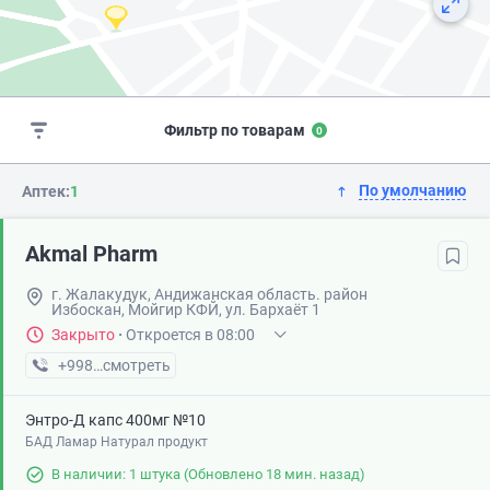
Фильтр по товарам
0
По умолчанию
Аптек:
1
Akmal Pharm
г. Жалакудук, Андижанская область. район
Избоскан, Мойгир КФЙ, ул. Бархаёт 1
Закрыто
·
Откроется в 08:00
+998 (90) XXX-XX-XX
смотреть
Энтро-Д капс 400мг №10
БАД Ламар Натурал продукт
В наличии: 1 штука
(Обновлено 18 мин. назад)