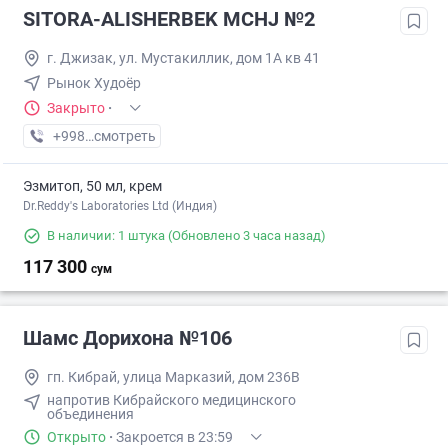
SITORA-ALISHERBEK MCHJ №2
г. Джизак, ул. Мустакиллик, дом 1А кв 41
Рынок Худоёр
Закрыто
·
+998 (93) XXX-XX-XX
смотреть
Эзмитоп, 50 мл, крем
Dr.Reddy's Laboratories Ltd (Индия)
В наличии: 1 штука
(Обновлено 3 часа назад)
117 300
сум
Шамс Дорихона №106
гп. Кибрай, улица Марказий, дом 236B
напротив Кибрайского медицинского
объединения
Открыто
·
Закроется в 23:59