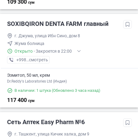
109 300
сум
SOXIBQIRON DENTA FARM главный
г. Джума, улица Ибн Сино, дом 8
Жума болница
Открыто
·
Закроется в 22:00
+998 (77) XXX-XX-XX
смотреть
Эзмитоп, 50 мл, крем
Dr.Reddy's Laboratories Ltd (Индия)
В наличии: 1 штука
(Обновлено 3 часа назад)
117 400
сум
Сеть Аптек Easy Pharm №6
г. Ташкент, улица Кичик халка, дом 9