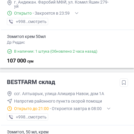
г. Андижан. Фаробий МФЙ, ул. Комил Яшин 279-
уй
Открыто
·
Закроется в 23:59
+998 (90) XXX-XX-XX
смотреть
Эзмитоп крем 50мл
Др Реддис
В наличии: 1 штука
(Обновлено 2 часа назад)
107 000
сум
BESTFARM склад
ссг. Алтыарык, улица Алишера Навои, дом 1А
Напротив районного пункта скорой помощи
Открыто до 21:00
·
Откроется завтра в 08:00
+998 (91) XXX-XX-XX
смотреть
Эзмитоп, 50 мл, крем