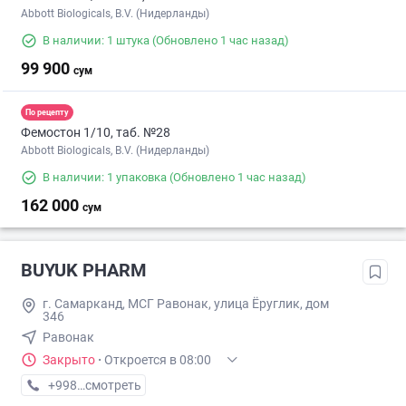
Abbott Biologicals, B.V. (Нидерланды)
В наличии: 1 штука
(Обновлено 1 час назад)
99 900
сум
По рецепту
Фемостон 1/10, таб. №28
Abbott Biologicals, B.V. (Нидерланды)
В наличии: 1 упаковка
(Обновлено 1 час назад)
162 000
сум
BUYUK PHARM
г. Самарканд, МСГ Равонак, улица Ёруглик, дом
346
Равонак
Закрыто
·
Откроется в 08:00
+998 (90) XXX-XX-XX
смотреть