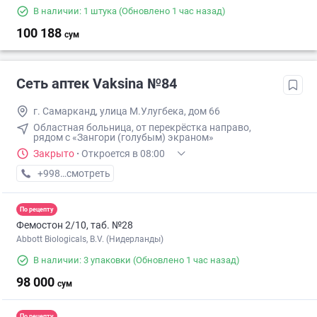
В наличии: 1 штука
(Обновлено 1 час назад)
100 188
сум
Сеть аптек Vaksina №84
г. Самарканд, улица М.Улугбека, дом 66
Областная больница, от перекрёстка направо,
рядом с «Зангори (голубым) экраном»
Закрыто
·
Откроется в 08:00
+998 (77) XXX-XX-XX
смотреть
По рецепту
Фемостон 2/10, таб. №28
Abbott Biologicals, B.V. (Нидерланды)
В наличии: 3 упаковки
(Обновлено 1 час назад)
98 000
сум
По рецепту