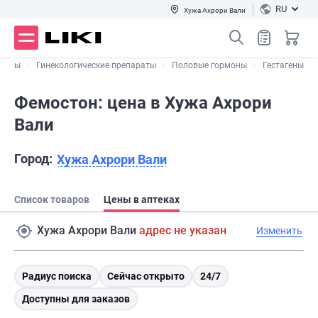
RU
Хужа Ахрори Вали
стемы
Гинекологические препараты
Половые гормоны
Гестагены
Фемостон: цена в Хужа Ахрори
Вали
Город:
Хужа Ахрори Вали
Список товаров
Цены в аптеках
Хужа Ахрори Вали
адрес не указан
Изменить
Радиус поиска
Сейчас открыто
24/7
Доступны для заказов