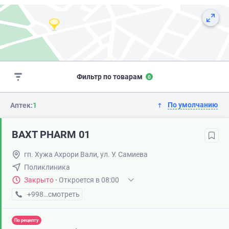
Фильтр по товарам
0
По умолчанию
Аптек:
1
BAXT PHARM 01
гп. Хужа Ахрори Вали, ул. У. Самиева
Поликлиника
Закрыто
·
Откроется в 08:00
+998 (95) XXX-XX-XX
смотреть
По рецепту