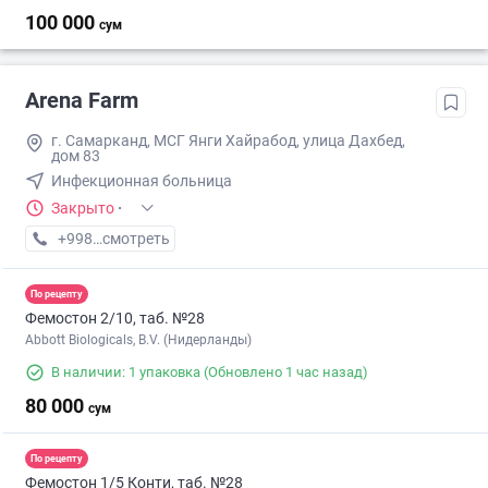
100 000
сум
Arena Farm
г. Самарканд, МСГ Янги Хайрабод, улица Дахбед,
дом 83
Инфекционная больница
Закрыто
·
+998 (95) XXX-XX-XX
смотреть
По рецепту
Фемостон 2/10, таб. №28
Abbott Biologicals, B.V. (Нидерланды)
В наличии: 1 упаковка
(Обновлено 1 час назад)
80 000
сум
По рецепту
Фемостон 1/5 Конти, таб. №28