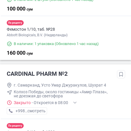
100 000
сум
По рецепту
Фемостон 1/10, таб. №28
Abbott Biologicals, B.V. (Нидерланды)
В наличии: 1 упаковка
(Обновлено 1 час назад)
160 000
сум
CARDINAL PHARM №2
г. Самарканд, Усто Умар Джуракулов, Шухрат 4
Колхоз Победы, около гостиницы «Амир Плаза»,
не доезжая до светофора
Закрыто
·
Откроется в 08:00
+998 (99) XXX-XX-XX
смотреть
По рецепту