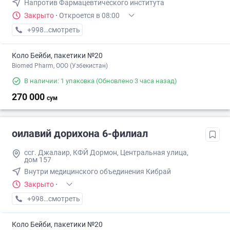
Напротив Фармацевтического института
Закрыто
·
Откроется в 08:00
+998 (95) XXX-XX-XX
смотреть
Коло Бейби, пакетики №20
Biomed Pharm, OOO (Узбекистан)
В наличии: 1 упаковка
(Обновлено 3 часа назад)
270 000
сум
оилавий дорихона 6-филиал
ссг. Джалаир, КФЙ Дормон, Центральная улица,
дом 157
Внутри медицинского объединения Кибрай
Закрыто
·
+998 (87) XXX-XX-XX
смотреть
Коло Бейби, пакетики №20