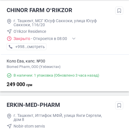
CHINOR FARM OʻRIKZOR
г. Ташкент, МСГ Юсуф Саккоки, улица Юсуф
Саккоки, 116/20
O'rikzor Residence
Закрыто
·
Откроется в 08:00
+998 (77) XXX-XX-XX
смотреть
Коло Ева, капс. №30
Biomed Pharm, OOO (Узбекистан)
В наличии: 1 упаковка
(Обновлено 3 часа назад)
249 000
сум
ERKIN-MED-PHARM
г. Ташкент, Иттифок МФЙ, улица Янги Сергели,
дом 8
Nobir-stom servis