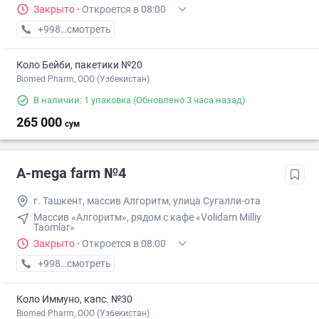
Закрыто
·
Откроется в 08:00
+998 (71) XXX-XX-XX
смотреть
Коло Бейби, пакетики №20
Biomed Pharm, OOO (Узбекистан)
В наличии: 1 упаковка
(Обновлено 3 часа назад)
265 000
сум
A-mega farm №4
г. Ташкент, массив Алгоритм, улица Сугалли-ота
Массив «Алгоритм», рядом с кафе «Volidam Milliy
Taomlar»
Закрыто
·
Откроется в 08:00
+998 (99) XXX-XX-XX
смотреть
Коло Иммуно, капс. №30
Biomed Pharm, OOO (Узбекистан)