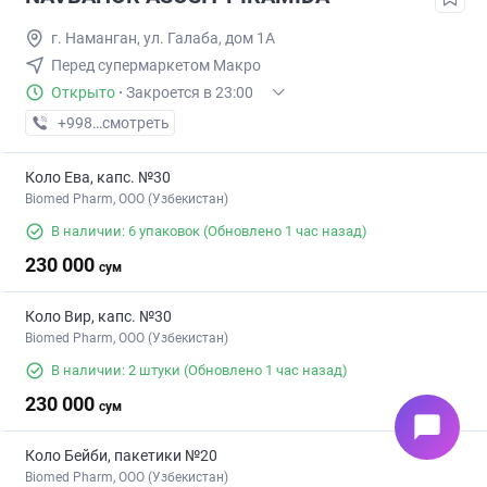
г. Наманган, ул. Галаба, дом 1А
Перед супермаркетом Макро
Открыто
·
Закроется в 23:00
+998 (69) XXX-XX-XX
смотреть
Коло Ева, капс. №30
Biomed Pharm, OOO (Узбекистан)
В наличии: 6 упаковок
(Обновлено 1 час назад)
230 000
сум
Коло Вир, капс. №30
Biomed Pharm, OOO (Узбекистан)
В наличии: 2 штуки
(Обновлено 1 час назад)
230 000
сум
chat_bubble
Коло Бейби, пакетики №20
Biomed Pharm, OOO (Узбекистан)