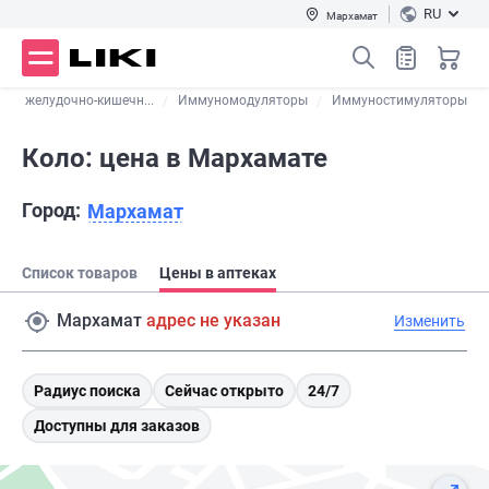
RU
Мархамат
ты желудочно-кишечн...
Иммуномодуляторы
Иммуностимуляторы
Коло: цена в Мархамате
Город:
Мархамат
Список товаров
Цены в аптеках
Мархамат
адрес не указан
Изменить
Радиус поиска
Сейчас открыто
24/7
Доступны для заказов