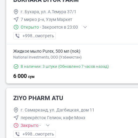
г. Бухара, ул. А.Темура 37/1
7 мирко р-н, Узум Маркет
Открыто
·
Закроется в 23:00
+998 (99) XXX-XX-XX
смотреть
Жидкое мыло Purex, 500 мл (nok)
National Investments, ООО (Узбекистан)
В наличии: 3 штуки
(Обновлено 7 часов назад)
6 000
сум
ZIYO PHARM ATU
г. Самарканд, ул. Дагбицкая, дом 11
перекрёсток Гелион, кафе Монэ
Закрыто
·
+998 (93) XXX-XX-XX
смотреть