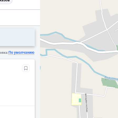
казов
По умолчанию
овка: