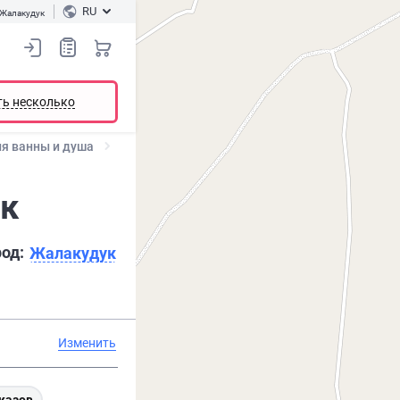
RU
Жалакудук
ть несколько
я ванны и душа
ук
род:
Жалакудук
Изменить