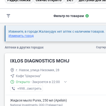
Радиус поиска
Сейчас открыто
24/7
Доступны для за
Фильтр по товарам
0
Извините, в городе Жалакудук нет аптек с наличием товаров.
Изменить город
Аптеки в других городах
Сортир
IXLOS DIAGNOSTICS MCHJ
г. Навои, улица Низомия, 28
Кафе "Шаркона"
Открыто
·
Закроется в 22:00
+998 (91) XXX-XX-XX
смотреть
Жидкое мыло Purex, 250 мл (Apelsin)
National Investments, ООО (Узбекистан)