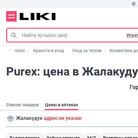
Иска
Каталог
Красота и уход
Уход за телом
Косметика дл
Purex: цена в Жалакуд
Го
Список товаров
Цены в аптеках
Жалакудук
адрес не указан