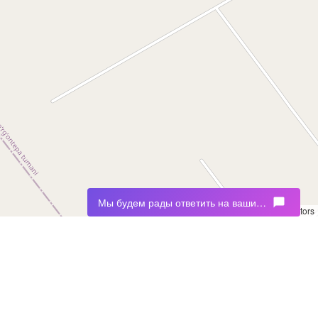
Мы будем рады ответить на ваши вопросы
chat_bubble
Leaflet
|
©
OpenStreetMap
contributors