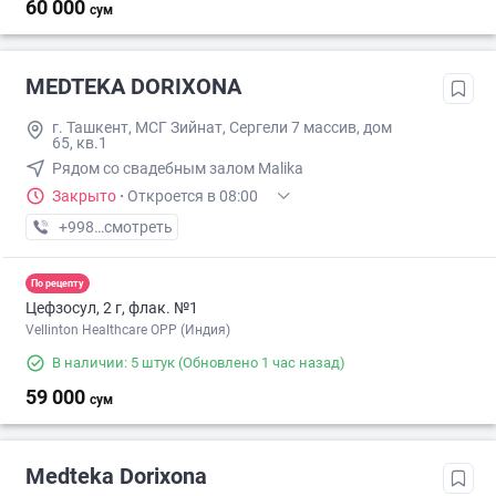
60 000
сум
MEDTEKA DORIXONA
г. Ташкент, МСГ Зийнат, Сергели 7 массив, дом
65, кв.1
Рядом со свадебным залом Malika
Закрыто
·
Откроется в 08:00
+998 (90) XXX-XX-XX
смотреть
По рецепту
Цефзосул, 2 г, флак. №1
Vellinton Healthcare OPP (Индия)
В наличии: 5 штук
(Обновлено 1 час назад)
59 000
сум
Medteka Dorixona