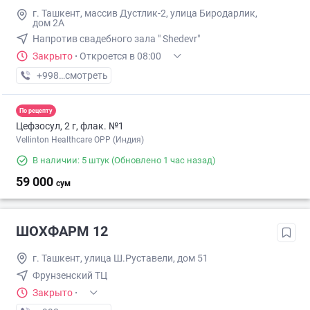
г. Ташкент, массив Дустлик-2, улица Биродарлик,
дом 2А
Напротив свадебного зала " Shedevr"
Закрыто
·
Откроется в 08:00
+998 (90) XXX-XX-XX
смотреть
По рецепту
Цефзосул, 2 г, флак. №1
Vellinton Healthcare OPP (Индия)
В наличии: 5 штук
(Обновлено 1 час назад)
59 000
сум
ШОХФАРМ 12
г. Ташкент, улица Ш.Руставели, дом 51
Фрунзенский ТЦ
Закрыто
·