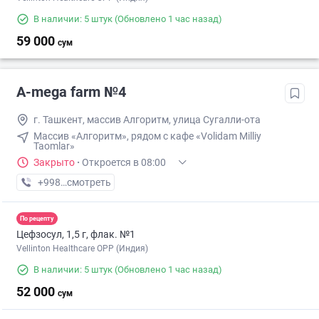
В наличии: 5 штук
(Обновлено 1 час назад)
59 000
сум
A-mega farm №4
г. Ташкент, массив Алгоритм, улица Сугалли-ота
Массив «Алгоритм», рядом с кафе «Volidam Milliy
Taomlar»
Закрыто
·
Откроется в 08:00
+998 (99) XXX-XX-XX
смотреть
По рецепту
Цефзосул, 1,5 г, флак. №1
Vellinton Healthcare OPP (Индия)
В наличии: 5 штук
(Обновлено 1 час назад)
52 000
сум