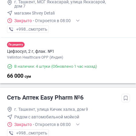
г. Ташкент, МСГ Яккасарай, улица Яккасарой,
дом 7
магазин Shvey Detali
Закрыто
·
Откроется в 08:00
+998 (77) XXX-XX-XX
смотреть
По рецепту
Цефзосул, 2 г, флак. №1
Vellinton Healthcare OPP (Индия)
В наличии: 4 штуки
(Обновлено 1 час назад)
66 000
сум
Сеть Аптек Easy Pharm №6
г. Ташкент, улица Кичик халка, дом 9
Рядом с автомобильной мойкой
Закрыто
·
Откроется в 08:00
+998 (78) XXX-XX-XX
смотреть