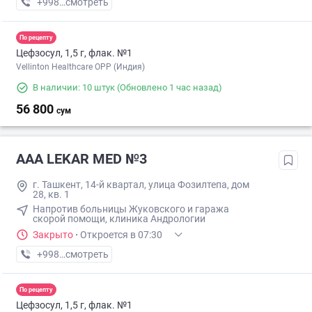
+998 (71) XXX-XX-XX
смотреть
По рецепту
Цефзосул, 1,5 г, флак. №1
Vellinton Healthcare OPP (Индия)
В наличии: 10 штук
(Обновлено 1 час назад)
56 800
сум
AAA LEKAR MED №3
г. Ташкент, 14-й квартал, улица Фозилтепа, дом
28, кв. 1
Напротив больницы Жуковского и гаража
скорой помощи, клиника Андрологии
Закрыто
·
Откроется в 07:30
+998 (97) XXX-XX-XX
смотреть
По рецепту
Цефзосул, 1,5 г, флак. №1