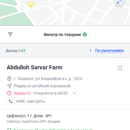
Фильтр по товарам
0
По умолчанию
Аптек:
147
Abdulloh Sarvar Farm
г. Ташкент, ул.Бешкайрагач, д. 102V
Рядом со штабной корзинкой
Закрыто
·
Откроется в 08:00
+998 (97) XXX-XX-XX
смотреть
Цефзосул, 1 г, флак. №1
Vellinton Healthcare OPP (Индия)