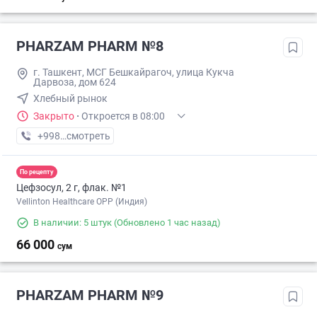
PHARZAM PHARM №8
г. Ташкент, МСГ Бешкайрагоч, улица Кукча
Дарвоза, дом 624
Хлебный рынок
Закрыто
·
Откроется в 08:00
+998 (77) XXX-XX-XX
смотреть
По рецепту
Цефзосул, 2 г, флак. №1
Vellinton Healthcare OPP (Индия)
В наличии: 5 штук
(Обновлено 1 час назад)
66 000
сум
PHARZAM PHARM №9