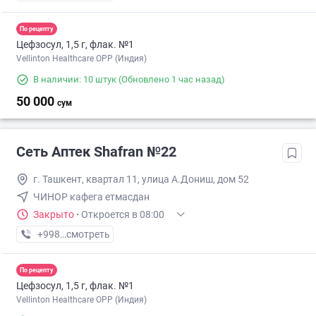
По рецепту
Цефзосул, 1,5 г, флак. №1
Vellinton Healthcare OPP (Индия)
В наличии: 10 штук
(Обновлено 1 час назад)
50 000
сум
Сеть Аптек Shafran №22
г. Ташкент, квартал 11, улица А.Дониш, дом 52
ЧИНОР кафега етмасдан
Закрыто
·
Откроется в 08:00
+998 (99) XXX-XX-XX
смотреть
По рецепту
Цефзосул, 1,5 г, флак. №1
Vellinton Healthcare OPP (Индия)