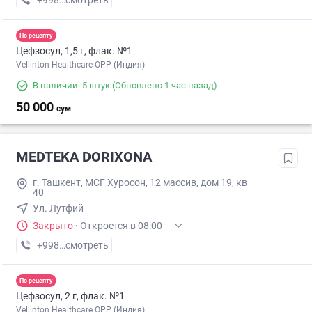
+998 (77) XXX-XX-XX
смотреть
По рецепту
Цефзосул, 1,5 г, флак. №1
Vellinton Healthcare OPP (Индия)
В наличии: 5 штук
(Обновлено 1 час назад)
50 000
сум
MEDTEKA DORIXONA
г. Ташкент, МСГ Хуросон, 12 массив, дом 19, кв
40
Ул. Лутфий
Закрыто
·
Откроется в 08:00
+998 (91) XXX-XX-XX
смотреть
По рецепту
Цефзосул, 2 г, флак. №1
Vellinton Healthcare OPP (Индия)