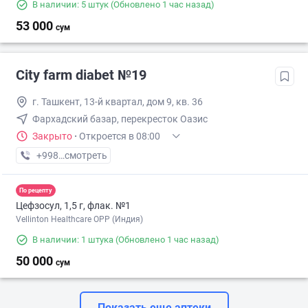
В наличии: 5 штук
(Обновлено 1 час назад)
53 000
сум
City farm diabet №19
г. Ташкент, 13-й квартал, дом 9, кв. 36
Фархадский базар, перекресток Оазис
Закрыто
·
Откроется в 08:00
+998 (95) XXX-XX-XX
смотреть
По рецепту
Цефзосул, 1,5 г, флак. №1
Vellinton Healthcare OPP (Индия)
В наличии: 1 штука
(Обновлено 1 час назад)
50 000
сум
Показать еще аптеки