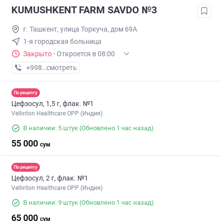
KUMUSHKENT FARM SAVDO №3
г. Ташкент, улица Торкуча, дом 69А
1-я городская больница
Закрыто
·
Откроется в 08:00
+998 (92) XXX-XX-XX
смотреть
По рецепту
Цефзосул, 1,5 г, флак. №1
Vellinton Healthcare OPP (Индия)
В наличии: 5 штук
(Обновлено 1 час назад)
55 000
сум
По рецепту
Цефзосул, 2 г, флак. №1
Vellinton Healthcare OPP (Индия)
В наличии: 9 штук
(Обновлено 1 час назад)
65 000
сум