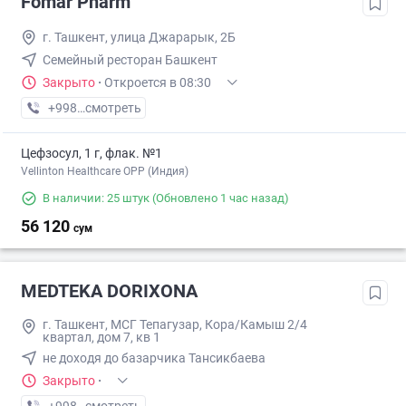
Fomar Pharm
г. Ташкент, улица Джарарык, 2Б
Семейный ресторан Башкент
Закрыто
·
Откроется в 08:30
+998 (93) XXX-XX-XX
смотреть
Цефзосул, 1 г, флак. №1
Vellinton Healthcare OPP (Индия)
В наличии: 25 штук
(Обновлено 1 час назад)
56 120
сум
MEDTEKA DORIXONA
г. Ташкент, МСГ Тепагузар, Кора/Камыш 2/4
квартал, дом 7, кв 1
не доходя до базарчика Тансикбаева
Закрыто
·