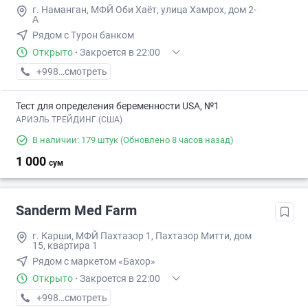
г. Наманган, МФЙ Оби Хаёт, улица Хамрох, дом 2-
А
Рядом с Турон банком
Открыто
·
Закроется в 22:00
+998 (91) XXX-XX-XX
смотреть
Тест для определения беременности USA, №1
АРИЭЛЬ ТРЕЙДИНГ (США)
В наличии: 179 штук
(Обновлено 8 часов назад)
1 000
сум
Sanderm Med Farm
г. Карши, МФЙ Пахтазор 1, Пахтазор Митти, дом
15, квартира 1
Рядом с маркетом «Бахор»
Открыто
·
Закроется в 22:00
+998 (90) XXX-XX-XX
смотреть