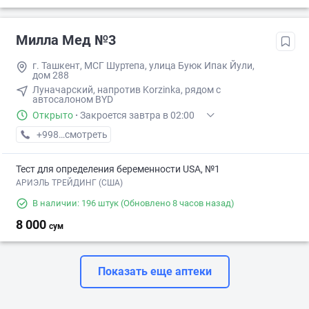
Милла Мед №3
г. Ташкент, МСГ Шуртепа, улица Буюк Ипак Йули,
дом 288
Луначарский, напротив Korzinka, рядом с
автосалоном BYD
Открыто
·
Закроется завтра в 02:00
+998 (95) XXX-XX-XX
смотреть
Тест для определения беременности USA, №1
АРИЭЛЬ ТРЕЙДИНГ (США)
В наличии: 196 штук
(Обновлено 8 часов назад)
8 000
сум
Показать еще аптеки