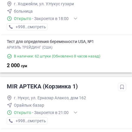
г. Ходжейли, ул. У.Нукус гузари
больница
Открыто
·
Закроется в 18:00
+998 (90) XXX-XX-XX
смотреть
Тест для определения беременности USA, №1
АРИЭЛЬ ТРЕЙДИНГ (США)
В наличии: 62 штуки
(Обновлено 8 часов назад)
2 000
сум
MIR APTEKA (Корзинка 1)
г. Нукус, ул. Ерназар Алакоз, дом 162
Орайлык базар
Открыто
·
Закроется в 21:00
+998 (90) XXX-XX-XX
смотреть