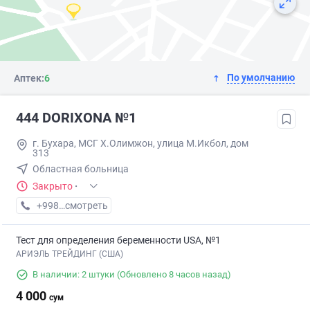
По умолчанию
Аптек:
6
444 DORIXONA №1
г. Бухара, МСГ Х.Олимжон, улица М.Икбол, дом
313
Областная больница
Закрыто
·
+998 (99) XXX-XX-XX
смотреть
Тест для определения беременности USA, №1
АРИЭЛЬ ТРЕЙДИНГ (США)
В наличии: 2 штуки
(Обновлено 8 часов назад)
4 000
сум