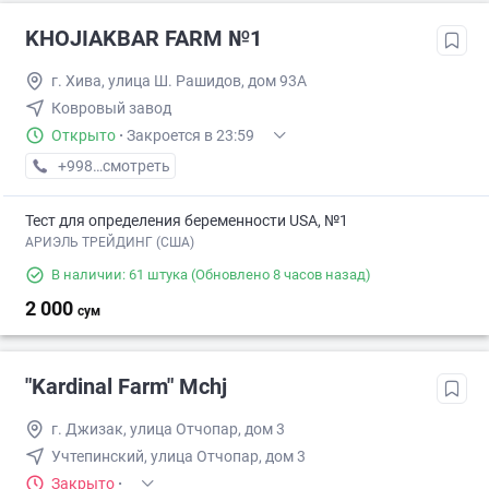
KHOJIAKBAR FARM №1
г. Хива, улица Ш. Рашидов, дом 93А
Ковровый завод
Открыто
·
Закроется в 23:59
+998 (99) XXX-XX-XX
смотреть
Тест для определения беременности USA, №1
АРИЭЛЬ ТРЕЙДИНГ (США)
В наличии: 61 штука
(Обновлено 8 часов назад)
2 000
сум
"Kardinal Farm" Mchj
г. Джизак, улица Отчопар, дом 3
Учтепинский, улица Отчопар, дом 3
Закрыто
·