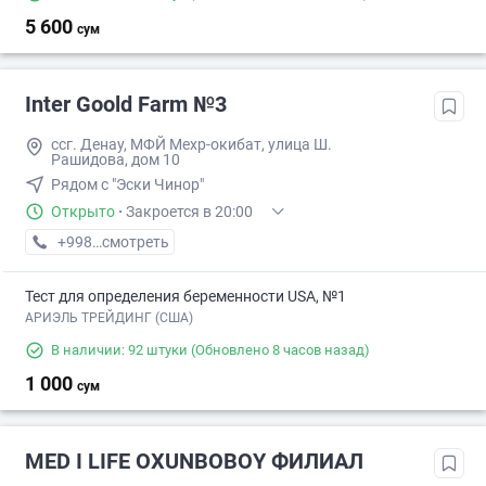
5 600
сум
Inter Goold Farm №3
ссг. Денау, МФЙ Мехр-окибат, улица Ш.
Рашидова, дом 10
Рядом с "Эски Чинор"
Открыто
·
Закроется в 20:00
+998 (97) XXX-XX-XX
смотреть
Тест для определения беременности USA, №1
АРИЭЛЬ ТРЕЙДИНГ (США)
В наличии: 92 штуки
(Обновлено 8 часов назад)
1 000
сум
MED I LIFE OXUNBOBOY ФИЛИАЛ