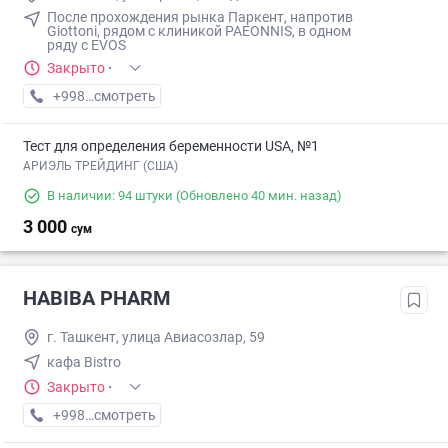
После прохождения рынка Паркент, напротив
Giottoni, рядом с клиникой PAEONNIS, в одном
ряду с EVOS
Закрыто
·
+998 (94) XXX-XX-XX
смотреть
Тест для определения беременности USA, №1
АРИЭЛЬ ТРЕЙДИНГ (США)
В наличии: 94 штуки
(Обновлено 40 мин. назад)
3 000
сум
HABIBA PHARM
г. Ташкент, улица Авиасозлар, 59
кафа Bistro
Закрыто
·
+998 (71) XXX-XX-XX
смотреть