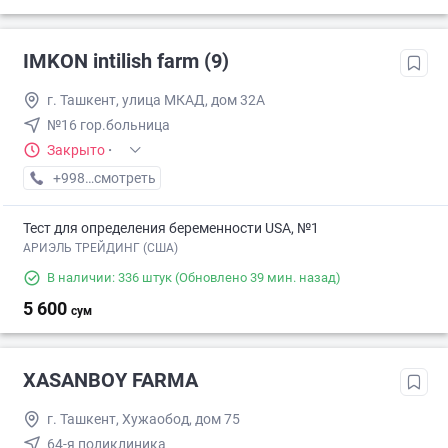
IMKON intilish farm (9)
г. Ташкент, улица МКАД, дом 32А
№16 гор.больница
Закрыто
·
+998 (93) XXX-XX-XX
смотреть
Тест для определения беременности USA, №1
АРИЭЛЬ ТРЕЙДИНГ (США)
В наличии: 336 штук
(Обновлено 39 мин. назад)
5 600
сум
XASANBOY FARMA
г. Ташкент, Хужаобод, дом 75
64-я поликлиника