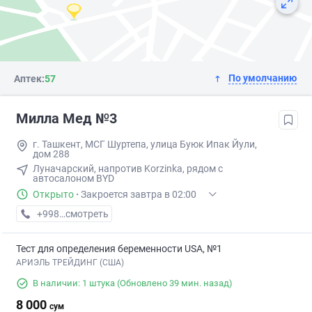
По умолчанию
Аптек:
57
Милла Мед №3
г. Ташкент, МСГ Шуртепа, улица Буюк Ипак Йули,
дом 288
Луначарский, напротив Korzinka, рядом с
автосалоном BYD
Открыто
·
Закроется завтра в 02:00
+998 (95) XXX-XX-XX
смотреть
Тест для определения беременности USA, №1
АРИЭЛЬ ТРЕЙДИНГ (США)
В наличии: 1 штука
(Обновлено 39 мин. назад)
8 000
сум