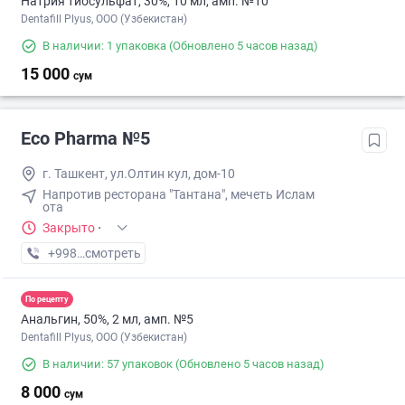
Натрия тиосульфат, 30%, 10 мл, амп. №10
Dentafill Plyus, ООО (Узбекистан)
В наличии: 1 упаковка
(Обновлено 5 часов назад)
15 000
сум
Eco Pharma №5
г. Ташкент, ул.Олтин кул, дом-10
Напротив ресторана "Тантана", мечеть Ислам
ота
Закрыто
·
+998 (55) XXX-XX-XX
смотреть
По рецепту
Анальгин, 50%, 2 мл, амп. №5
Dentafill Plyus, ООО (Узбекистан)
В наличии: 57 упаковок
(Обновлено 5 часов назад)
8 000
сум