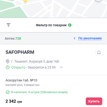
Фильтр по товарам
0
По умолчанию
Аптек:
728
SAFOPHARM
г. Ташкент, Корасув 3, дом 16Б
Открыто
·
Закроется в 23:59
Аскорутин таб. №10
Dentafill plus, Узбекистан
В наличии: 4 штуки
(Обновлено вчера)
2 342
Купить
сум