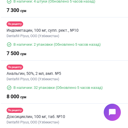
В наличии: 4 штуки
(Обновлено 5 часов назад)
7 300
сум
По рецепту
Индометацин, 100 мг, супп. рект., №10
Dentafill Plyus, ООО (Узбекистан)
В наличии: 2 упаковки
(Обновлено 5 часов назад)
7 500
сум
По рецепту
Анальгин, 50%, 2 мл, амп. №5
Dentafill Plyus, ООО (Узбекистан)
В наличии: 32 упаковки
(Обновлено 5 часов назад)
8 000
сум
chat_bubble
По рецепту
Доксициклин, 100 мг, таб. №10
Dentafill Plyus, ООО (Узбекистан)