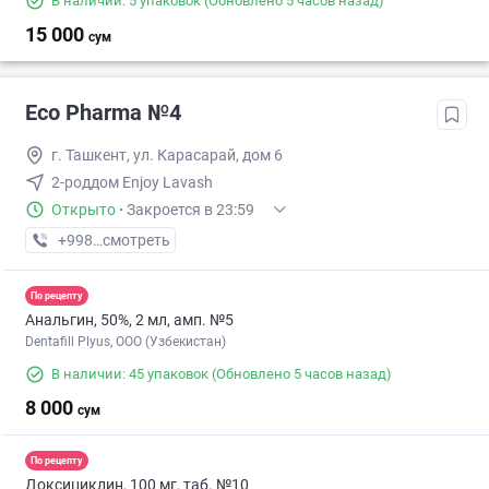
В наличии: 5 упаковок
(Обновлено 5 часов назад)
15 000
сум
Eco Pharma №4
г. Ташкент, ул. Карасарай, дом 6
2-роддом Enjoy Lavash
Открыто
·
Закроется в 23:59
+998 (55) XXX-XX-XX
смотреть
По рецепту
Анальгин, 50%, 2 мл, амп. №5
Dentafill Plyus, ООО (Узбекистан)
В наличии: 45 упаковок
(Обновлено 5 часов назад)
8 000
сум
По рецепту
Доксициклин, 100 мг, таб. №10