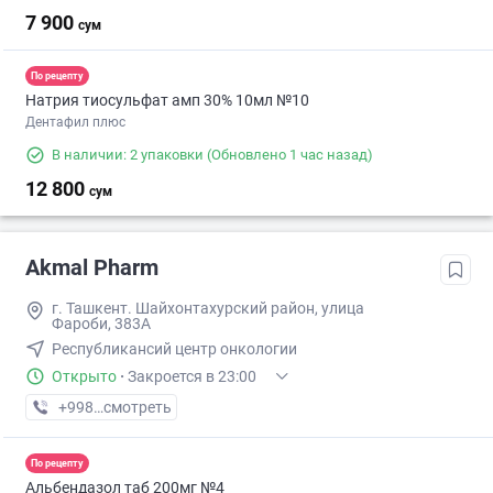
7 900
сум
По рецепту
Натрия тиосульфат амп 30% 10мл №10
Дентафил плюс
В наличии: 2 упаковки
(Обновлено 1 час назад)
12 800
сум
Akmal Pharm
г. Ташкент. Шайхонтахурский район, улица
Фароби, 383А
Республикансий центр онкологии
Открыто
·
Закроется в 23:00
+998 (99) XXX-XX-XX
смотреть
По рецепту
Альбендазол таб 200мг №4