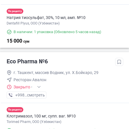
По рецепту
Натрия тиосульфат, 30%, 10 мл, амп. №10
Dentafill Plyus, ООО (Узбекистан)
В наличии: 1 упаковка
(Обновлено 5 часов назад)
15 000
сум
Eco Pharma №6
г. Ташкент, массив Водник, ул. Х.Бойкаро, 29
Ресторан Авалон
Закрыто
·
+998 (55) XXX-XX-XX
смотреть
По рецепту
Клотримазол, 100 мг, супп. ваг. №10
Torimed Pharm, OOO (Узбекистан)