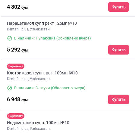
4 802
Купить
сум
Парацетамол супп рект 125мг №10
Dentafill plus, Узбекистан
В наличии: 1 упаковка
(Обновлено вчера)
5 292
Купить
сум
По рецепту
Клотримазол супп. ваг. 100мг. №10
Dentafill plus, Узбекистан
В наличии: 3 штуки
(Обновлено вчера)
6 948
Купить
сум
По рецепту
Индометацин супп. 100мг. №10
Dentafill plus, Узбекистан