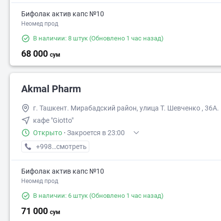
Бифолак актив капс №10
Неомед прод
В наличии: 8 штук
(Обновлено 1 час назад)
68 000
сум
Akmal Pharm
г. Ташкент. Мирабадский район, улица Т. Шевченко , 36А.
кафе "Giotto"
Открыто
·
Закроется в 23:00
+998 (99) XXX-XX-XX
смотреть
Бифолак актив капс №10
Неомед прод
В наличии: 6 штук
(Обновлено 1 час назад)
71 000
сум