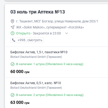
03 ноль три Аптека №13
г. Ташкент, МСГ Богзор, улица Намунали, дом 203/1
ЖК «Sokin Makon», супермаркет «Korzinka»
Открыто
·
Закроется в 23:00
+998 (77) XXX-XX-XX
смотреть
Бифолак Актив, 1,5 г, пакетики №10
Biotact Deutschland GmbH (Германия)
В наличии: 1 штука
(Обновлено 3 часа назад)
60 000
сум
66 000
72 000
Бифолак Актив, 0,5 г, капс. №10
Biotact Deutschland GmbH (Германия)
В наличии: 2 штуки
(Обновлено 3 часа назад)
63 000
сум