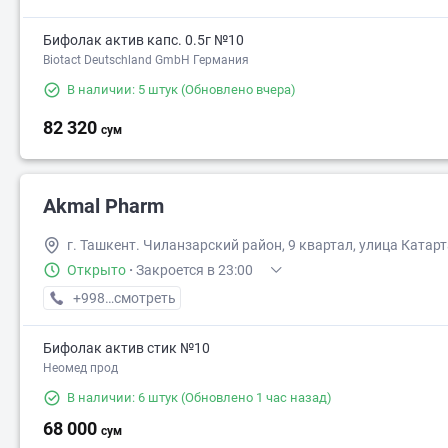
Бифолак актив капс. 0.5г №10
Biotact Deutschland GmbH Германия
В наличии: 5 штук
(Обновлено вчера)
82 320
сум
Akmal Pharm
г. Ташкент. Чиланзарский район, 9 квартал, улица Катарт
Открыто
·
Закроется в 23:00
+998 (99) XXX-XX-XX
смотреть
Бифолак актив стик №10
Неомед прод
В наличии: 6 штук
(Обновлено 1 час назад)
68 000
сум