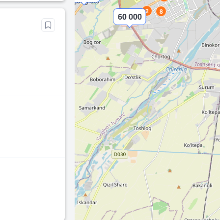
2
8
60 000