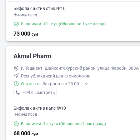
Бифолак актив стик №10
Неомед прод
В наличии: 10 штук
(Обновлено 1 час назад)
73 000
сум
Akmal Pharm
г. Ташкент. Шайхонтахурский район, улица Фароби, 383А
Республикансий центр онкологии
Открыто
·
Закроется в 23:00
+998 (99) XXX-XX-XX
смотреть
Бифолак актив капс №10
Неомед прод
В наличии: 4 штуки
(Обновлено 1 час назад)
68 000
сум