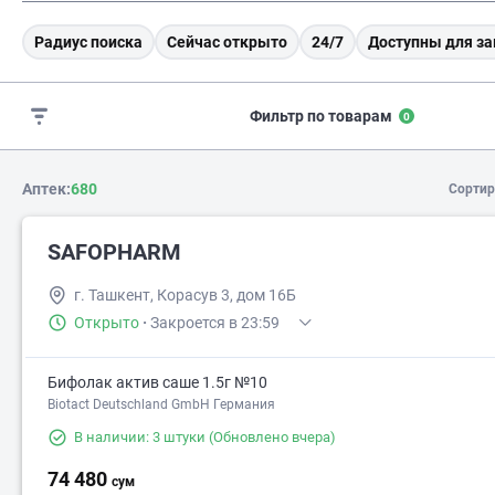
Радиус поиска
Сейчас открыто
24/7
Доступны для за
Фильтр по товарам
0
Аптек:
680
Сортир
SAFOPHARM
г. Ташкент, Корасув 3, дом 16Б
Открыто
·
Закроется в 23:59
Бифолак актив саше 1.5г №10
Biotact Deutschland GmbH Германия
В наличии: 3 штуки
(Обновлено вчера)
74 480
сум