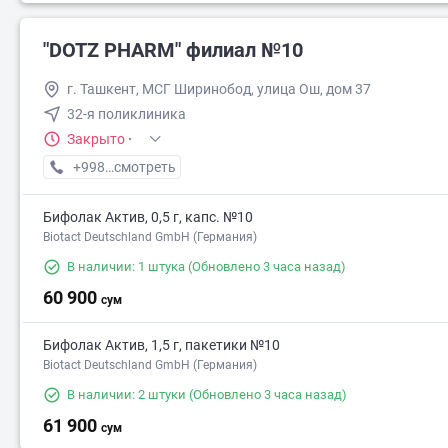
"DOTZ PHARM" филиал №10
64 900
г. Ташкент, МСГ Ширинобод, улица Ош, дом 37
32-я поликлиника
Закрыто
·
+998 (77) XXX-XX-XX
смотреть
Бифолак Актив, 0,5 г, капс. №10
Biotact Deutschland GmbH (Германия)
В наличии: 1 штука
(Обновлено 3 часа назад)
60 900
сум
Бифолак Актив, 1,5 г, пакетики №10
Biotact Deutschland GmbH (Германия)
В наличии: 2 штуки
(Обновлено 3 часа назад)
61 900
сум