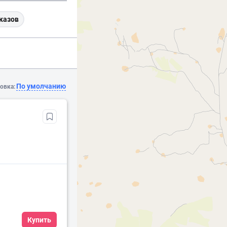
казов
По умолчанию
овка:
Купить