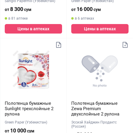
Sangio Papermill (Узбекистан)
Green Paper (Узбекистан)
8 300
16 000
от
сум
от
сум
в 81 аптеке
в 6 аптеках
Цены в аптеках
Цены в аптеках
Полотенца бумажные
Полотенца бумажные
Sunlight трехслойные 2
Zewa Premium
рулона
двухслойные 2 рулона
Green Paper (Узбекистан)
Эссиэй Хайджин Продактс
(Россия)
10 000
от
сум