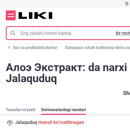
Bir nech
i vositalari va profilaktik dorilar
Oshqozon-ichak traktining ishini nor
Алоэ Экстракт: da narxi
Jalaquduq
Sh
Tovarlar ro‘yxati
Dorixonalardagi narxlari
Jalaquduq
manzil ko‘rsatilmagan