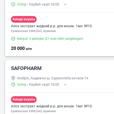
Ochiq
·
Yopilish vaqti 18:00
Retsept bo'yicha
Алоэ экстракт жидкий р-р. для инъек. 1мл. №10
Ереванская ХФФ,ОАО, Армения
Mavjud: 3 qadoqlar
(21 soat oldin yangilangan)
20 000
so'm
SAFOPHARM
Andijon, Андижон ш. Сарвонтепа кучаси 14
Ochiq
·
Yopilish vaqti 18:00
Retsept bo'yicha
Алоэ экстракт жидкий р-р. для инъек. 1мл. №10
Ереванская ХФФ,ОАО, Армения