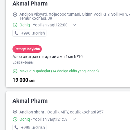
Akmal Pharm
Andijon viloyati. Xo'jaobod tumani, Oltinn Vodi KFY, Solli MFY,
Temur ko'chasi, 39
Ochiq
·
Yopilish vaqti 22:00
+998 (90) XXX-XX-XX
кo’rish
Retsept bo'yicha
Алоэ экстракт жидкий амп 1мл №10
Ереванфарм
Mavjud: 9 qadoqlar
(14 daqiqa oldin yangilangan)
19 000
so'm
Akmal Pharm
Andijon shahri. Ogullik MFY, ogulik ko'chasi 957
Ochiq
·
Yopilish vaqti 21:59
+998 (91) XXX-XX-XX
кo’rish