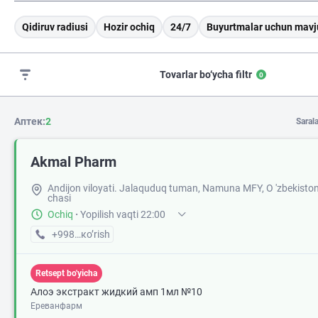
Qidiruv radiusi
Hozir ochiq
24/7
Buyurtmalar uchun mavj
Tovarlar bo‘ycha filtr
0
Аптек:
2
Saral
Akmal Pharm
Andijon viloyati. Jalaquduq tuman, Namuna MFY, O 'zbekiston
chasi
Ochiq
·
Yopilish vaqti 22:00
+998 (90) XXX-XX-XX
кo’rish
Retsept bo'yicha
Алоэ экстракт жидкий амп 1мл №10
Ереванфарм