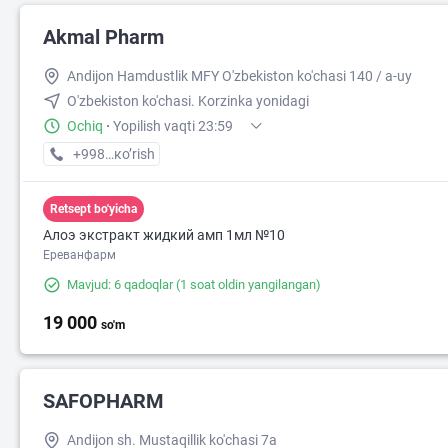
Akmal Pharm
Andijon Hamdustlik MFY O'zbekiston ko'chasi 140 / a-uy
O'zbekiston ko'chasi. Korzinka yonidagi
Ochiq
·
Yopilish vaqti 23:59
+998 (90) XXX-XX-XX
кo’rish
Retsept bo'yicha
Алоэ экстракт жидкий амп 1мл №10
Ереванфарм
Mavjud: 6 qadoqlar
(1 soat oldin yangilangan)
19 000
so'm
SAFOPHARM
Andijon sh. Mustaqillik ko'chasi 7a