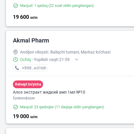
Mavjud: 1 qadoq
(22 soat oldin yangilangan)
19 600
so'm
Akmal Pharm
Andijon viloyati. Baliqchi tumani, Markaz ko'chasi
Ochiq
·
Yopilish vaqti 21:59
+998 (91) XXX-XX-XX
кo’rish
Retsept bo'yicha
Алоэ экстракт жидкий амп 1мл №10
Ереванфарм
Mavjud: 23 qadoqlar
(11 daqiqa oldin yangilangan)
19 000
so'm