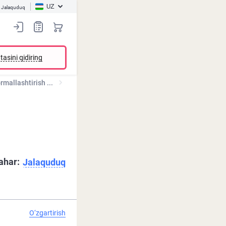
UZ
Jalaquduq
tasini qidiring
mallashtirish ...
ahar:
Jalaquduq
O‘zgartirish