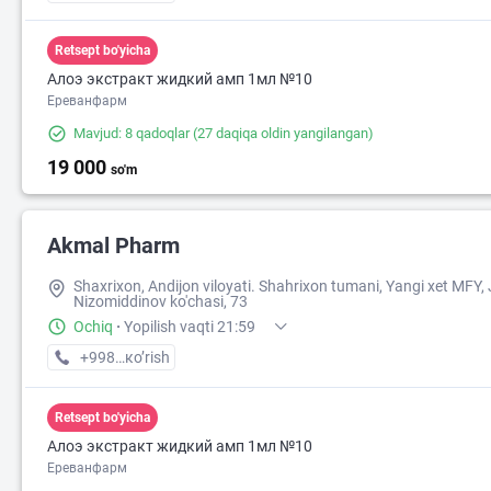
Retsept bo'yicha
Алоэ экстракт жидкий амп 1мл №10
Ереванфарм
Mavjud: 8 qadoqlar
(27 daqiqa oldin yangilangan)
19 000
so'm
Akmal Pharm
Shaxrixon, Andijon viloyati. Shahrixon tumani, Yangi xet MFY, 
Nizomiddinov ko'chasi, 73
Ochiq
·
Yopilish vaqti 21:59
+998 (90) XXX-XX-XX
кo’rish
Retsept bo'yicha
Алоэ экстракт жидкий амп 1мл №10
Ереванфарм