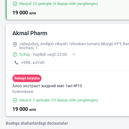
Mavjud: 22 qadoqlar
(4 daqiqa oldin yangilangan)
19 000
so'm
Akmal Pharm
Jalaquduq, Andijon viloyati. Izboskan tumani, Moygir KFY, Ba
ko'chasi, 1
Ochiq
·
Yopilish vaqti 22:00
+998 (90) XXX-XX-XX
кo’rish
Retsept bo'yicha
Алоэ экстракт жидкий амп 1мл №10
Ереванфарм
Mavjud: 2 qadoqlar
(19 daqiqa oldin yangilangan)
19 000
so'm
Boshqa shaharlardagi dorixonalar