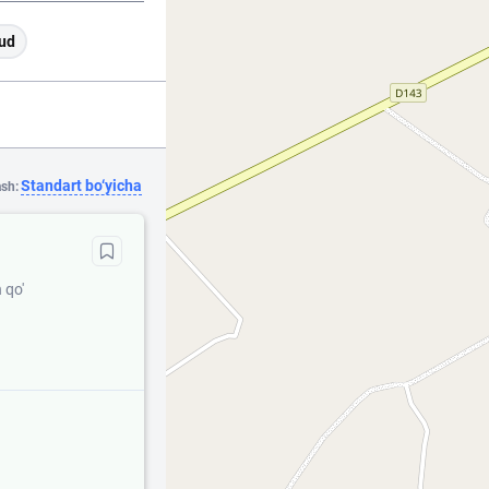
ud
Standart bo‘yicha
ash:
 qo'